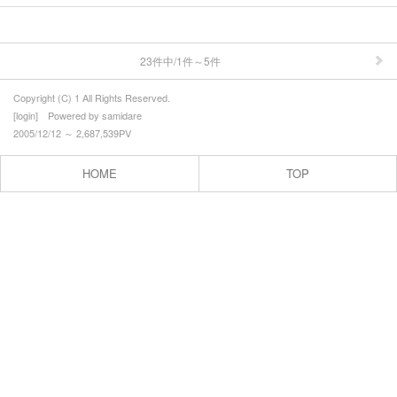
⇒ 沖縄の記憶
⇒ 火の国の記憶（九州）
23件中/1件～5件
⇒ くいだおれの記憶（大阪）
Copyright (C) 1 All Rights Reserved.
[
login
] Powered by
samidare
⇒ 風林火山の記憶（山梨）
2005/12/12 ～ 2,687,539PV
⇒ 屋台の記憶（福岡）
HOME
TOP
⇒坂の町の記憶(長崎)
⇒ おでかけの記憶（県内）
⇒ お出かけの記憶（東北）
⇒ おでかけの記憶（東北以外）
職に関するあれこれ
うまい記憶（山形）