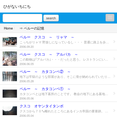
ひがないちにち
search
Home
/
⇒ ペルーの記憶
徒然な記憶
ペルー クスコ ～ リャマ ～
放浪の記憶
こっちがリャマ 野放しになっているし・・・ 普通に路上を歩いているので たぶん人なつっこいとは思うのだが・・・集団でいるので近づきがたい。 日本人が犬を飼う感覚なんだろうか？(笑) でも、毛を刈ってそれで服を作ったりと実生活にも貢献させているから 「羊」的な存在なのでしょう。
2006.09.20
⇒ ハワイの記憶
ペルー クスコ ～ アルパカ ～
この動物は｢アルパカ｣・・・だったと思う。 レストランにいたので人なつっこかったが・・・よだれが(苦笑) アルパカと似ている「リャマ」という動物もいます。 両方の毛は服や帽子などとして民芸品として売られているし、 インディオの人たちは普通に着ております。 アンデスではインカ時代からラクダ科の動物「リャマ」を家畜として飼育していて、 その毛を毛織物に利用しています。あちこちで放牧？野良？の姿を見ることができます。 昼と夜の寒暖の差が激しい高地には適した素材なんだと実感。 実際、リャマもアルパカもそうやって数千年も前から生きているのですから。
⇒ イタリアの記憶
2006.06.05
⇒ ペルーの記憶
ペルー ～ カタコンベ② ～
地下は牢獄のような部屋があり、そこに骨が納められていたり、 円形の丸い井戸のような深い竪穴があり、そこに骨がたくさん並べられていたりと いったいどのぐらいの数の人が埋葬されているのだろうか？と思ったとこです。 漢字で｢南無妙法蓮華経・・・」などと書かれた立て札などもあり、 日本人も埋葬されているのか？と思ったが・・・ ガイド自体が英語なので聞き取れなくて涙を飲みました。 語学は非常に大切です。 受験用のなんて役立たずです・・・
⇒ サイパンの記憶
2006.05.28
ペルー ～ カタコンベ① ～
⇒ タイの記憶
カタコンベとは地下墓所のことです。 教会の地下にある墓地カタコンベ。見学できるのはごく一部。 骨はスペインの植民地時代に葬られた一般市民のものらしいが相当な人数が葬られていました。 貴族など金持ちの骨は壁に塗りこめられたりしているらしいです。 少しでも神に近い場所へとのこと・・・信仰心の厚さには脱帽です。 ペルーではカタコンベ内の写真撮影はぜんぜんOK！ この辺も死者に対する日本人の感覚とはまったく異なっております。 イタリアにも同じく教会の下に、数キロにも及ぶカタコンベがあるのだけど そこは写真は厳禁でした。 イタリアでいったカタコンベは、このように骨がたくさんあるのではなく カプセルホテルみたいに横穴が掘ってあったと記憶しています。 結構不気味さ満点でした。 ペルーのカタコンベは骨が整然と並んでおり これだけあると気味悪い・・・とかいう次元を通り越します。 余談ですが、ローマに骨で作られた部屋がある寺院があります。 壁や天井、床やシャンデリアまで人の骨を集めて作られています。 殉教者の骨ということでしたが恐怖というよりも芸術性が高いのでご覧になってはいかがですか？ 寺院の名前忘れてしまいましたが・・・ローマ市内にあります。
2006.05.06
⇒ 台湾の記憶
クスコ オヤンタイタンボ
クスコから７０㌔離れたところにあるインカ帝国の要塞跡。 山の斜面に築かれているのだが・・・かなり規模がデカイ！ さすがに上までは登れませんでした・・・息は切れるし、要塞とは言うが山そのままですから。 ここにも大量の石が積み上げられているのだが 1個５０ｔするものもあるらしく、どうやって運び込んだのか太古の神秘。
⇒ 北海道の記憶
2006.05.04