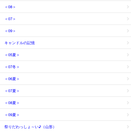
＜08＞
＜07＞
＜09＞
キャンドルの記憶
＜05夏＞
＜07冬＞
＜06夏＞
＜07夏＞
＜08夏＞
＜09夏＞
祭りだわっしょ～い♪（山形）