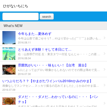
ひがないちにち
search
What's NEW
今年もまた…夏休めず
今年は山形で過ごせそう? …やはり甘かった(￣▽￣;) お誘いもらった今日のゴルフが唯一のんびりな夏 夏！って感じの天気で気持ちよかったなぁ スコアは相変わらずショボいけど… サザエさん効果がでた！！ 明日からバタバタな日々が… 新幹線&飛行機 乗り遅れないように仕事こなさないと(^_^;)
2016.08.11
とりあえず体験！そして本日にて…
右：山形県庁付近 左：東京タワー付近 なんじゃ・・・この差 ポケモン世代じゃないのでモンスター馴染みないっていうのもあるんだけど まめな性格ではないのでわざわざ狩りに行かないし 画面オンにしてないと歩いてもカウントされないので バッテリーがガンガンなくなるみたいだし(T_T) 周りはまだまだやっているんだけど・・・ 仕事や日常生活に支障出るので本日をもちまして アンインストールとなりました こうやって時代に乗り遅れていくんだろうか？（笑）
2016.08.04
雰囲気がいい・・・味もいい！【台湾 屋台】
※人によってはグロい映像かもしれないのでその際は薄めで見ながらスルーで これまただいぶ前 台湾また行きたいなぁ～ そこそこ何でも食べる元気な子ですが 見慣れているのとそうじゃないのとでは やはり食欲に影響しますね(笑） ってなことで普通の食べてた 特別な日でもなくいつもの風景
2016.07.30
いつぶりだろ？？【やまがたワインバル2016inかみのやま】
画像なしでスンマセン… スッカリ撮るの忘れてました(-_-;) かみのやま温泉駅から あんなに大勢の人が歩く姿を見るのは？ 人の賑わいってとってもいい！ 人は力です
2016.07.09
ダメだ・・・ダメだ…わかっているのに・・・【パン
チョ】
ナポリタンが食べたい日 そんな日ありません？ ハンバーグが食べたい日 そんな日ありません？ 夜中に食べたい日 そんな日ありません？ ３つの欲望が襲い掛かり 理性は全く役に立たず・・・ 個人的にはもっと細麺の喫茶店風が好きなんだけれど 食べたいときにそんな店は閉店中 都会は 誘惑 に溢れています 「 スパゲティのパンチョ 」