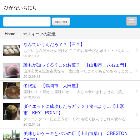
ひがないちにち
search
Home
/
☆スィーツの記憶
徒然な記憶
なんていうんだろ？？【三全】
放浪の記憶
もらいものだったんだけど ここのお菓子だと思う・・・おいしかったなぁ 山形のお店では取り扱っていない？？ 「 菓匠三全 」
2012.10.26
⇒ ハワイの記憶
誰もが知ってる？このお菓子 【山形市 八右エ門】
山形市民＆近郊市民なら一度は食べたことがあるであろうこのお菓子 ・・・ん？まだない人いる？？（笑） 売っている時期あると思いますので要確認のこと 私のブログは時間メチャクチャなので^_^; このコラボはなかなかGood!! 「菓道 八右エ門 」 場所：山形市大字七浦579 電話：０２３－６８４－８１２９
⇒ イタリアの記憶
2012.09.13
⇒ ペルーの記憶
冬限定 【鶴岡市 太田屋】
美味い！！ 確かに美味いが…１人じゃ食いきれません（笑） 冬限定らしいので買いに行くときはご注意を！ 「太田屋」 場所：山形県鶴岡市新海町26-13 電話：０２３５－２２－３７３８
⇒ サイパンの記憶
2012.08.29
ダイエットに成功したらガッツリ食べよう…【山形
⇒ タイの記憶
市 KEY POINT】
ダイニングバーだと思うが… いつも軽く飲んでこれを食べるぐらいでしか利用したことないなぁ たまに行くとつまむ程度で食べてはいるものの… そうガッツリも食べられないんですけどね ボリュームあるこのメイプルトースト ダイエット宣言してはや数年 ほんと今年は何とかしないといけないなぁ 山形ではどの店でも最近はあるけど このお店が一番早いんじゃないだろうか？ パンもふわふわでおいしいんだけど 自分的には周りのみみ部分がウンマイ！ 『KEY POINT（キーポイント）』 場所： 山形市香澄町1-5-10 電話：０２３－６４１－６３８３
⇒ 台湾の記憶
2012.01.02
美味しいケーキとパンの店【上山市葉山 CRESTON
⇒ 北海道の記憶
CAFE】