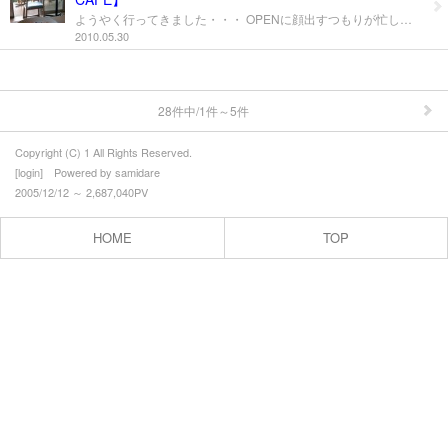
ようやく行ってきました・・・ OPENに顔出すつもりが忙しくて行けず その後オーナーと予定が合わなくて今日まで延期 ２月４日にオープンしてから４ヶ月目でようやくの訪問(笑) 季節がよかったからかもしれませんが いい感じにゆったりとくつろげる空間 今日の風は非常に気持ちがよかった(*^^)v 特性ロールケーキがおすすめらしいのですが 今日は「アプリコットの手作りタルト」を食べてきました パンも美味しいらしいのですが今日は食べてきませんでした 会員制のパン工房をやっている本場？フランスで修業して その後も国内で修業を積んだ イケメン女性のパティシエ＆パン職人の腕をご堪能ください ちなみに・・・オーナー、パティシエ、お手伝いさん＆私 皆年が同じってことでそんな年齢になったんですねぇ これから大繁盛してもらいたいものです アットホームなカフェなので ゆっくりくつろぐもよし オーナーとの会話を楽しむもよし 「ひがないちにちを見てきました」ってオーナーに言うと な・なんと・・・会話が更に弾むと思います(笑) 『 クレストンカフェ 』 場所： 上山市葉山５－５０ 電話：０２３－６７２－０３３０
⇒ 沖縄の記憶
2010.05.30
⇒ 火の国の記憶（九州）
⇒ くいだおれの記憶（大阪）
28件中/1件～5件
⇒ 風林火山の記憶（山梨）
Copyright (C) 1 All Rights Reserved.
[
login
] Powered by
samidare
⇒ 屋台の記憶（福岡）
2005/12/12 ～ 2,687,040PV
⇒坂の町の記憶(長崎)
HOME
TOP
⇒ おでかけの記憶（県内）
⇒ お出かけの記憶（東北）
⇒ おでかけの記憶（東北以外）
職に関するあれこれ
うまい記憶（山形）