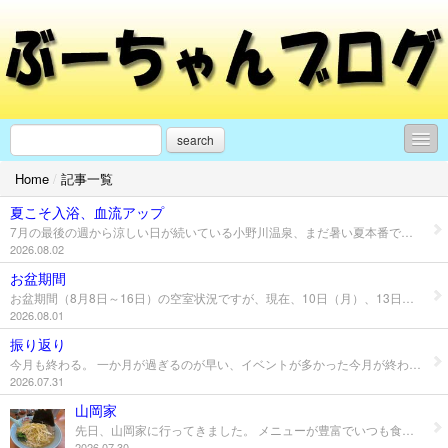
search
Home
/
記事一覧
日々の活動・思うこと
夏こそ入浴、血流アップ
モンテディオ山形
7月の最後の週から涼しい日が続いている小野川温泉、まだ暑い夏本番ではないけど、そろそろ梅雨明け、30℃を超える日が来る、そんなときこそ、しっかり入浴をすることが大事です。 シャワーだけでは得られない湯船につかることの大事さ ・「隠れ冷え性」と自律神経のケア ・深部体温の上昇と「温熱作用」 ・「静水圧作用」によるむくみ軽減 ・良質な睡眠の確保 「夏なのに、なんだか身体が重い・・・」と感じている方、ぜひ、温泉でゆっくり夏の疲れをリセットしましょう。
2026.08.02
イベントのお知らせ
お盆期間
お盆期間（8月8日～16日）の空室状況ですが、現在、10日（月）、13日（木）が満室になっています。 8日（土）、9日（日）、11日（火）、14日（金）は残りわずかになっていますので、ご予約はお早目にお願いします。 また、この期間、申し訳ございませんが、日帰り休憩プランは埋まっておりますので、お気をつけください。 夏の小野川温泉を楽しもう～
サッカー
2026.08.01
■リンク■
振り返り
今月も終わる。 一か月が過ぎるのが早い、イベントが多かった今月が終わるのがちょっと一安心。 1週目はほたるまつりイベント日、4日（土）、5日（日）は小野川温泉の温泉街がかなり盛り上がった。毎年、イベント日にたくさんいらっしゃるのがうれしい。これを当たり前と思わず、もっと満足度が上がるようにがんばろう。 そして、3週目はBLUE CAFE90オフ会の開催、前身のスポカフェオフ会を含めて３回目のオフ会、参加者が楽しかったと思えるようなイベントにしたいといろいろ考えた結果、ありがたいことに岡﨑さんが来てくれたことによって盛り上がった。今回は本当に運が良かった。次からはもっと練ろう。 ４週目は本格中国ディナー、これもありがたいことに参加してくれたお客様が多かった。初の試みでスムーズにいかないことがあったりして、反省もあった。ただ、この経験は大きく、したことによっていろんなことをつかんだ。次も予定している、改善していこう。 日常的にはラジオについて考えている。４月から毎週になって、しかも、一回あたりの時間が９０分と増えて、なにをどのように話すか、そして、聴いている人が楽しかった、また聴きたいと思ってもらえるようにがんばりたい。 ８月はお盆の時期があり、そして、J２が開幕ということで忙しくなりそう、がんばろう～
プロフィール
2026.07.31
山岡家
お問合せ
先日、山岡家に行ってきました。 メニューが豊富でいつも食券機の前で悩んでしまうが、今回は醤油ネギラーメン大盛と半ライスをチョイス、美味しかった～ ライスでも良かったな、ごはんが進むラーメン、次はどういう風な感じでメニューをオーダーしようかな～
2026.07.30