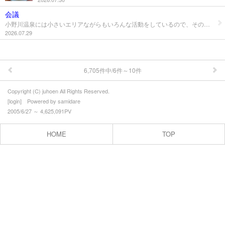
会議
小野川温泉には小さいエリアながらもいろんな活動をしているので、その分、団体も多い。 その団体ごとに会議もいろいろあるため、集まることも多い。 同じエリアで活動しているとはいえ、幅広い考え、見方があるから会議も面白い、ときにぶつかる意見も全ては小野川温泉、米沢のため。 引き続き、がんばっていきます～
2026.07.29
6,705件中/6件～10件
Copyright (C) juhoen All Rights Reserved.
[
login
] Powered by
samidare
2005/6/27 ～ 4,625,091PV
HOME
TOP