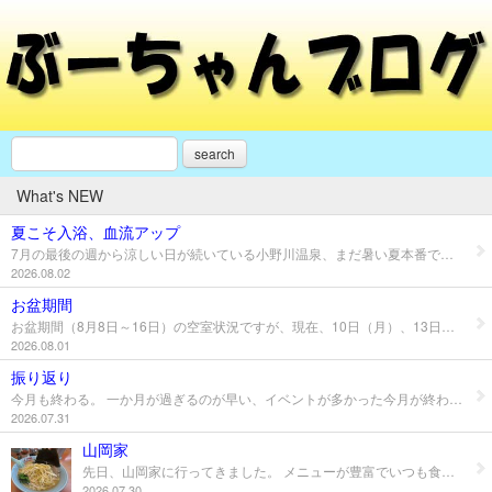
search
What's NEW
夏こそ入浴、血流アップ
7月の最後の週から涼しい日が続いている小野川温泉、まだ暑い夏本番ではないけど、そろそろ梅雨明け、30℃を超える日が来る、そんなときこそ、しっかり入浴をすることが大事です。 シャワーだけでは得られない湯船につかることの大事さ ・「隠れ冷え性」と自律神経のケア ・深部体温の上昇と「温熱作用」 ・「静水圧作用」によるむくみ軽減 ・良質な睡眠の確保 「夏なのに、なんだか身体が重い・・・」と感じている方、ぜひ、温泉でゆっくり夏の疲れをリセットしましょう。
2026.08.02
お盆期間
お盆期間（8月8日～16日）の空室状況ですが、現在、10日（月）、13日（木）が満室になっています。 8日（土）、9日（日）、11日（火）、14日（金）は残りわずかになっていますので、ご予約はお早目にお願いします。 また、この期間、申し訳ございませんが、日帰り休憩プランは埋まっておりますので、お気をつけください。 夏の小野川温泉を楽しもう～
2026.08.01
振り返り
今月も終わる。 一か月が過ぎるのが早い、イベントが多かった今月が終わるのがちょっと一安心。 1週目はほたるまつりイベント日、4日（土）、5日（日）は小野川温泉の温泉街がかなり盛り上がった。毎年、イベント日にたくさんいらっしゃるのがうれしい。これを当たり前と思わず、もっと満足度が上がるようにがんばろう。 そして、3週目はBLUE CAFE90オフ会の開催、前身のスポカフェオフ会を含めて３回目のオフ会、参加者が楽しかったと思えるようなイベントにしたいといろいろ考えた結果、ありがたいことに岡﨑さんが来てくれたことによって盛り上がった。今回は本当に運が良かった。次からはもっと練ろう。 ４週目は本格中国ディナー、これもありがたいことに参加してくれたお客様が多かった。初の試みでスムーズにいかないことがあったりして、反省もあった。ただ、この経験は大きく、したことによっていろんなことをつかんだ。次も予定している、改善していこう。 日常的にはラジオについて考えている。４月から毎週になって、しかも、一回あたりの時間が９０分と増えて、なにをどのように話すか、そして、聴いている人が楽しかった、また聴きたいと思ってもらえるようにがんばりたい。 ８月はお盆の時期があり、そして、J２が開幕ということで忙しくなりそう、がんばろう～
2026.07.31
山岡家
先日、山岡家に行ってきました。 メニューが豊富でいつも食券機の前で悩んでしまうが、今回は醤油ネギラーメン大盛と半ライスをチョイス、美味しかった～ ライスでも良かったな、ごはんが進むラーメン、次はどういう風な感じでメニューをオーダーしようかな～
2026.07.30