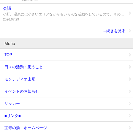
会議
小野川温泉には小さいエリアながらもいろんな活動をしているので、その分、団体も多い。 その団体ごとに会議もいろいろあるため、集まることも多い。 同じエリアで活動しているとはいえ、幅広い考え、見方があるから会議も面白い、ときにぶつかる意見も全ては小野川温泉、米沢のため。 引き続き、がんばっていきます～
2026.07.29
...続きを見る
Menu
TOP
日々の活動・思うこと
モンテディオ山形
イベントのお知らせ
サッカー
■リンク■
宝寿の湯 ホームページ