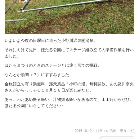
いよいよ今度の日曜日に迫った小野川温泉開湯祭。
それに向けて先日、ほたる公園にてステージ組み立ての準備作業を行い
ました。
ほたるまつりのときのステージとは違う形での挑戦。
なんとか順調（？）にすすみました。
全旅館立ち寄り湯無料、露天風呂「小町の湯」無料開放、あの及川奈央
さんがいらっしゃる１０月１６日が楽しみだぜ。
あっ、わたあめ振る舞い、汁物振る舞いがあるので、１１時からぜひ、
ほたる公園にいらしてください～
2016.10.10：：[
日々の活動・思うこと
]