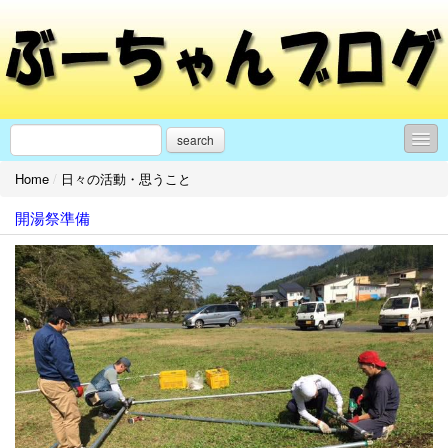
search
Home
/
日々の活動・思うこと
日々の活動・思うこと
開湯祭準備
モンテディオ山形
イベントのお知らせ
サッカー
■リンク■
プロフィール
お問合せ