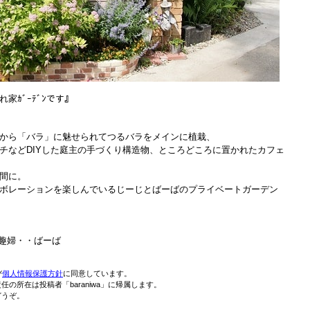
家ｶﾞｰﾃﾞﾝです』
から「バラ」に魅せられてつるバラをメインに植栽、
チなどDIYした庭主の手づくり構造物、ところどころに置かれたカフェ
間に。
ボレーションを楽しんでいるじーじとばーばのプライベートガーデン
婦・・ばーば
び
個人情報保護方針
に同意しています。
の所在は投稿者「baraniwa」に帰属します。
どうぞ。