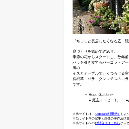
『ちょっと長居したくなる庭、隠れ
庭づくりを始めて約20年…
季節の花からスタートし、数年前
バラを引き立てるパーゴラ・アー
風の
イスとテーブルで、くつろげる空
宿根草、バラ、クレマチスのコラ
です。
＝ Rose Garden＝
● 庭主・・じーじ ●趣
※当サイトは、
samidare利用規約
およ
※当サイト内の記事と画像の著作及び責任
※当サイトへの
お問合せはこちら
から