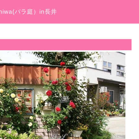
iwa(バラ庭）in長井