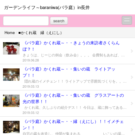
ガーデンライフ～baraniwa(バラ庭）in長井
search
Home
/
■かくれ蔵 縁（えにし）
■マイガーデン
《バラ庭》かくれ蔵～・・きょうの来訪者さくらん
＜オープンガーデン情報＞
ぼ？！
きょうは、じーじの例会（飲み会）。。。 会費制もあれば、持ち寄りの時も、いろいろ～ 自宅からいろいろ持参して下さる方が、 きょうは、さくらんぼ。。。ビックリ！！ まるで、 あひるの行列？ （上手く撮れず・・・） わたしは、初めて見ましたが、皆さんはいかがでしょうか？ バラ庭の アヒルの親子 を連想してしまいました・・・ いかがでしょうか？
＜ガーデンワーク＞
2019.06.28
《バラ庭》かくれ蔵～・・集いの蔵 ライトアッ
＜ガーデンNOW＞
プ！！
＜ばーばの庭遊び＞
隠れ蔵のイメチェン！！ ライトアップで雰囲気づくりを。。。 （2月10日、投稿に続く）じーじの作業～ ライトの数がすごい！！ しかし、省エネも考慮して設置・・・ ライト効果で、成功デス！！ トルコランプが小さくて目立ちませんが、きれいです。。。 （なぜか、焼酎が目立つ？） ブルーのライトの所には、こんなポスターがあります。。。 じーじの好きなオードリーヘップバーン、趣味デス！！ 奥の部屋の照明器具を蛍光灯器具からエジソン電球に交換。。。 店舗にない為、ネットで検索し購入 古い配線のため、苦労して取り付け ドールと庭の写真・・・落ち着いたライトの色で 雪だるまのライト・・・15年前ぐらいに購入（孫のため） もうすぐ春、そろそろ別のものと交換ですね。 奥の部屋の片隅にも・・・ 奥にある賞状は、じーじのマスターズ陸上での記録
2019.03.13
＜じーじの写真館＞
《バラ庭》かくれ蔵～・・集いの蔵 グラスアートの
光の世界！！
＜振り返って＞
かくれ蔵、久しぶりの紹介デス！！ 今日は、蔵に飾ってあるグラスアートの光の世界、 影が微妙に オープンガーデンの縁で、交流している花友達が 先日、蔵のグラスアートを面白い写真の撮り方で（光からの影。。。） トルコランプの灯りが、映えます☆彡 壁へ影が、反射して。。。鳥さんのオレンジがきれい！！ 作品は、以降で説明 最初の頃の作品、小さくて大変でした。。。 下げれるように。両面が見えるので裏側もリード線貼りました。 体験教室での教材です。コースターですが飾ってもかわいい 最初の作品 これも小さくて大変でした。。。 バラが気に入って作る(^_^) ガラスで大きいため、何とか作れた！ 基本は、大きな単純な図案から始めるそうです。 2月、～趣婦の日々～でも紹介の作品
2019.03.12
＜庭の終活＞
《バラ庭》かくれ蔵～・・縁（えにし）！！イメチェ
ン！！
■庭主の日々
自宅の蔵を改造し、仲間が集まれる いこいの場所となっています～ (縁があるからここにいる） 最近はすっかり庭主じーじ仲間の飲み会の場 ここでは、蔵主かな？ 趣婦ばーばが始めたグラスアートどこに飾る？？ 教室である近くの「ほんわか蔵」さんを以前見学したじーじは、 すっかり刺激され！！イメチェン！！を思いつく ライトアップに感激した！ 蔵の半分を、ばーばの作品展示場所にする事に。 不要物も整理、断捨離もできてよかった ライトアップは元から大好きじーじ、 いや、得意かな?・・・出番です！ 入口は、つっぱり式の柱で間仕切。 （ほんわか蔵さんを参考に） 今はいいものがある（ホームセンターで購入、木材はネットで） グラスアートを始めて半年、作品はまだ少ない プリザーブドフラワー教室の作品も若干あり。 ブルーのライトもポイントです! 奥半分が主に”じーじスペース” テーブルもイス式に交換 会議用テーブルの脚をカットし、イスに合わせる。 これも、ほんわか蔵さん参考に！ 天井のライトを、ネットで探して交換 苦労して取り付けしたらしい？ 次回は、蔵の中を個別にアップします