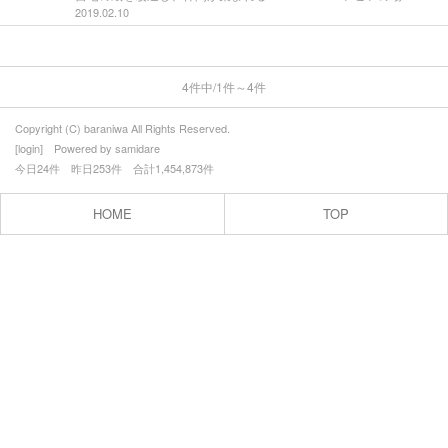
2019.02.10
■趣婦の日々
■かくれ蔵 縁（えにし）
4件中/1件～4件
■つれづれ
Copyright (C) baraniwa All Rights Reserved.
＜終活＞
[
login
] Powered by
samidare
今日24件 昨日253件 合計1,454,873件
＜冬休みブログ＞
HOME
TOP
＜花友のお庭＞
■黒柴サスケ
プロフィール
お問合せ