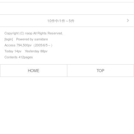
▼favorite
├comics
10件中/1件～5件
├foods
Copyright (C) naop All Rights Reserved.
[
login
] Powered by
samidare
├books
Access 794,500pv（2005/6/5～）
Today 14pv Yesterday 88pv
├movies
Contents 412pages
├music
HOME
TOP
├goods
▼links
プロフィール
お問合せ