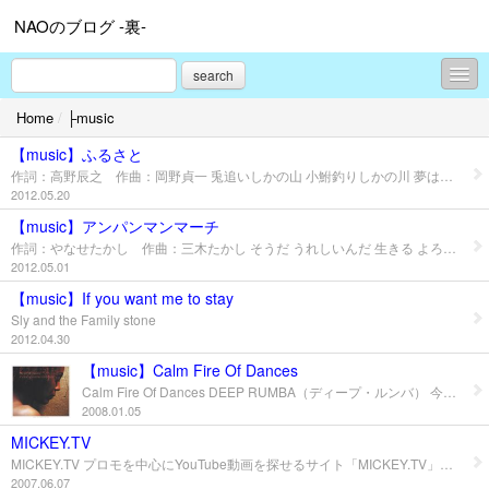
NAOのブログ -裏-
search
Home
/
├music
▼diary
【music】ふるさと
▼pet
作詞：高野辰之 作曲：岡野貞一 兎追いしかの山 小鮒釣りしかの川 夢は今もめぐりて 忘れがたきふるさと 如何にいます父母 恙無しや友垣 雨に風につけても 思い出ずるふるさと 志を果たして いつの日にか帰らん 山はあおきふるさと 水は清きふるさと
2012.05.20
▼thanks
【music】アンパンマンマーチ
作詞：やなせたかし 作曲：三木たかし そうだ うれしいんだ 生きる よろこび たとえ 胸の傷がいたんでも なんのために 生まれて なにをして 生きるのか こたえられない なんて そんなのは いやだ! 今を生きる ことで 熱い こころ 燃える だから 君は いくんだ ほほえんで そうだ うれしいんだ 生きる よろこび たとえ 胸の傷がいたんでも ああ アンパンマン やさしい 君は いけ! みんなの夢 まもるため なにが君の しあわせ なにをして よろこぶ わからないまま おわる そんなのは いやだ! 忘れないで 夢を こぼさないで 涙 だから 君は とぶんだ どこまでも そうだ おそれないで みんなのために 愛と 勇気だけが ともだちさ ああ アンパンマン やさしい 君は いけ! みんなの夢 まもるため 時は はやく すぎる 光る 星は 消える だから 君は いくんだ ほほえんで そうだ うれしいんだ 生きる よろこび たとえ どんな敵が あいてでも ああ アンパンマン やさしい 君は いけ! みんなの夢 まもるため
▼project
2012.05.01
├diet
【music】If you want me to stay
Sly and the Family stone
├no smork
2012.04.30
【music】Calm Fire Of Dances
▼travel
Calm Fire Of Dances DEEP RUMBA（ディープ・ルンバ） 今日、家に帰ったらＭＹマブ（友達）が家にプレゼントを届けてくれていました。 「アメリカン・クラーヴェ」というレーベルを主催する鬼才キップ・ハンラハンが、ニューヨーク在のキューバ系ミュージシャンとともにはじめたユニット「ディープ・ルンバ」によって、2000年にリリースされたアルバムだそうです。 世界有数と名高いルンバ・ミュージシャンがこれでもかってくらい顔を揃えた贅沢なルンバ・アルバム。 昔「 ブエナ・ヴィスタ・ソシアル・クラブ 」とかが流行った頃に、正統的っぽいルンバには少しハマった覚えがありますが、ＮＹのしかもストリート系のルンバってヤツもこれはこれでカッコいい。 パーカッションが結構独特で、最初は何となく波にノリにくいのだが、一度染みると結構ハマります。 グラッチェ！マイブラザー。恩にきるぜ。
2008.01.05
▼festival
MICKEY.TV
MICKEY.TV プロモを中心にYouTube動画を探せるサイト「MICKEY.TV」。 プロモだけでなくライブとかの映像もあって結構楽しめます。 超懐かしいミュージシャンのお宝映像満載です。 しかし便利な時代になったなぁ～としみじみ・・。
▼gallery
2007.06.07