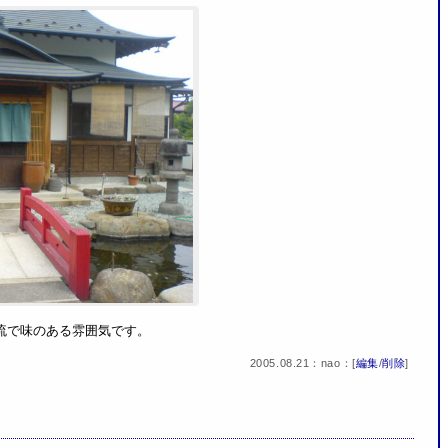
流で味のある雰囲気です。
2005.08.21：nao：[
編集
/
削除
]