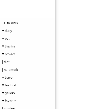
--> to work
▼diary
▼pet
▼thanks
▼project
├diet
├no smork
▼travel
▼festival
▼gallery
▼favorite
├comics