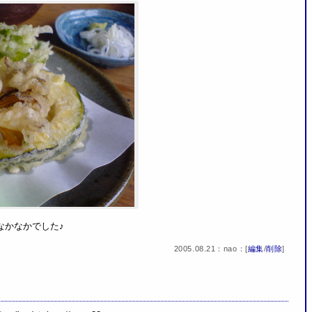
なかなかでした♪
2005.08.21：nao：[
編集
/
削除
]