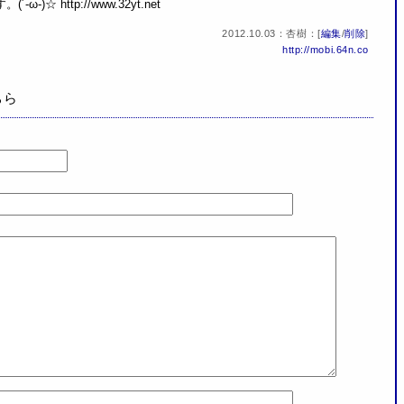
☆ http://www.32yt.net
2012.10.03：杏樹：[
編集
/
削除
]
http://mobi.64n.co
ちら