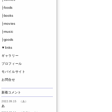
├foods
├books
├movies
├music
├goods
▼links
ギャラリー
プロフィール
モバイルサイト
お問合せ
新着コメント
2022.09.15 （あ）
あ