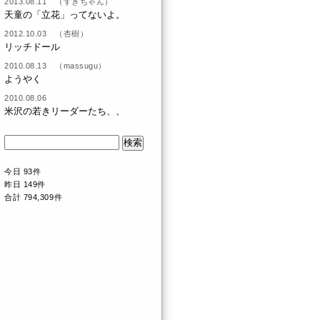
2013.08.11 （すぎちゃん）
天童の「立花」ってないよ。
2012.10.03 （杏樹）
リッチドール
2010.08.13 （massugu）
ようやく
2010.08.06
米沢の若きリーダーたち、、
今日 93件
昨日 149件
合計 794,309件