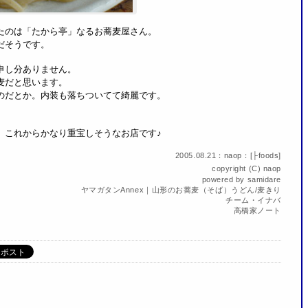
たのは「たから亭」なるお蕎麦屋さん。
だそうです。
申し分ありません。
麦だと思います。
のだとか。内装も落ちついてて綺麗です。
。
、これからかなり重宝しそうなお店です♪
2005.08.21：naop：[
├foods
]
copyright (C)
naop
powered by
samidare
ヤマガタンAnnex｜山形のお蕎麦（そば）うどん/麦きり
チーム・イナバ
高橋家ノート