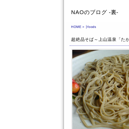
NAOのブログ -裏-
HOME
>
├foods
超絶品そば～上山温泉「た