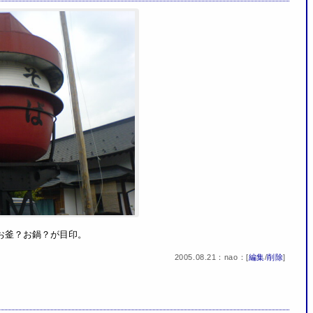
お釜？お鍋？が目印。
2005.08.21：nao：[
編集
/
削除
]