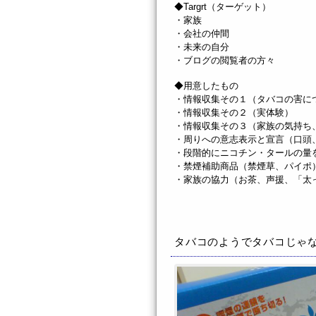
◆Targrt（ターゲット）
・家族
・会社の仲間
・未来の自分
・ブログの閲覧者の方々
◆用意したもの
・情報収集その１（タバコの害に
・情報収集その２（実体験）
・情報収集その３（家族の気持ち
・周りへの意志表示と宣言（口頭
・段階的にニコチン・タールの量
・禁煙補助商品（禁煙草、パイポ
・家族の協力（お茶、声援、「太
タバコのようでタバコじゃ