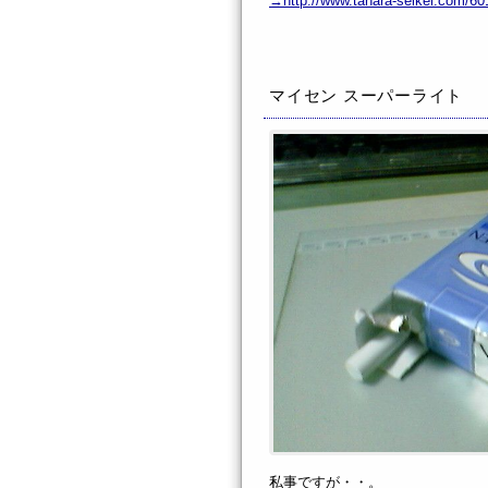
→http://www.tahara-seikei.com/60
マイセン スーパーライト
私事ですが・・。