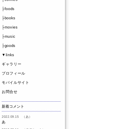
├foods
├books
├movies
├music
├goods
▼links
ギャラリー
プロフィール
モバイルサイト
お問合せ
新着コメント
2022.09.15 （あ）
あ