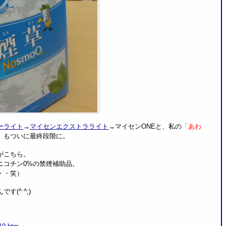
ーライト
→
マイセンエクストラライト
→マイセンONEと、私の
「あわ
」
もついに最終段階に。
がこちら。
ニコチン0%の禁煙補助品。
・・笑）
(^ ^;)