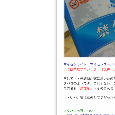
マイセンライト
→
マイセンスーパ
よくば禁煙プロジェクト（仮称）
そして・・先週我が家に届いたの
タバコのようでタバコじゃない、
その名も
「禁煙草」
（そのまんま
・・いや、実は意外とマジだったんです
※タバコの害について