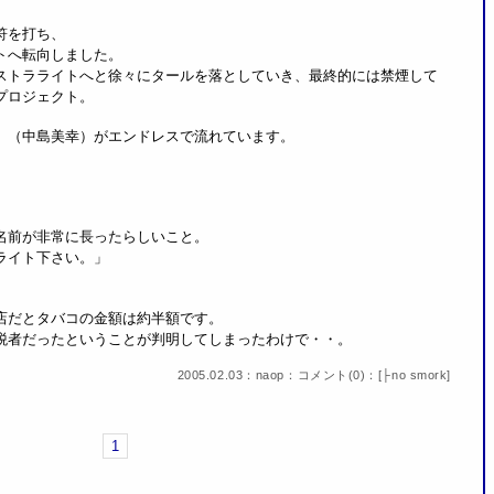
符を打ち、
トへ転向しました。
ストラライトへと徐々にタールを落としていき、最終的には禁煙して
プロジェクト。
」（中島美幸）がエンドレスで流れています。
名前が非常に長ったらしいこと。
ライト下さい。」
店だとタバコの金額は約半額です。
税者だったということが判明してしまったわけで・・。
2005.02.03：naop：
コメント(0)
：[
├no smork
]
1