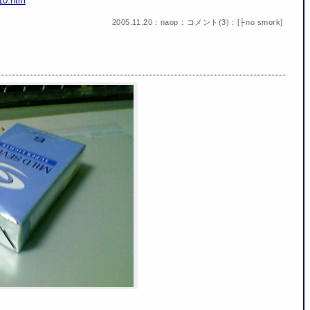
10.htm
2005.11.20：naop：
コメント(3)
：[
├no smork
]