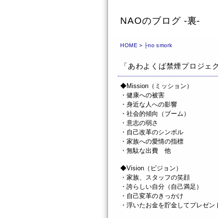
NAOのブログ -裏-
HOME
> ├no smork
「あわよくば禁煙プロジェ
◆Mission（ミッション）
・健康への被害
・身近な人への影響
・社会的傾向（ブーム）
・意志の弱さ
・自己改革のシンボル
・家族への愛情の指標
・無駄な出費 他
◆Vision（ビジョン）
・家族、スタッフの笑顔
・誇らしい自分（自己満足）
・自己変革のきっかけ
・浮いたお金を貯金してプレゼン