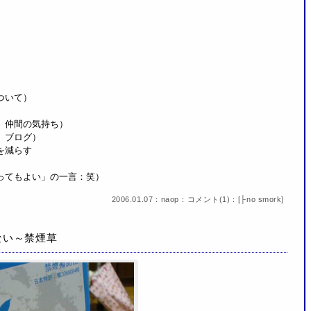
ついて）
、仲間の気持ち）
、ブログ）
を減らす
）
ってもよい」の一言：笑）
2006.01.07：naop：
コメント(1)
：[
├no smork
]
ない～禁煙草