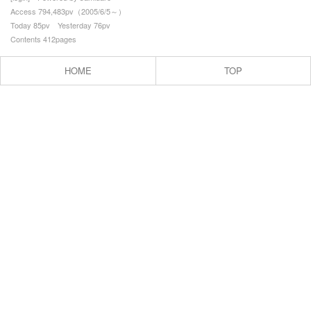
Access 794,483pv（2005/6/5～）
▼favorite
Today 85pv Yesterday 76pv
Contents 412pages
├comics
├foods
HOME
TOP
├books
├movies
├music
├goods
▼links
プロフィール
お問合せ