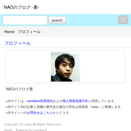
NAOのブログ -裏-
search
Home
/
プロフィール
▼diary
プロフィール
▼pet
▼thanks
▼project
├diet
NAOのブログ裏
├no smork
※当サイトは、
samidare利用規約
および
個人情報保護方針
に同意しています。
▼travel
※当サイト内の記事と画像の著作及び責任の所在は投稿者「naop」に帰属します。
※当サイトへの
お問合せはこちら
からどうぞ。
▼festival
Copyright (C) naop All Rights Reserved.
▼gallery
[
login
] Powered by
samidare