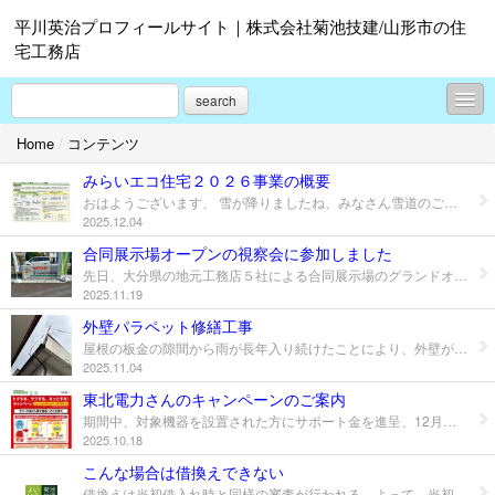
平川英治プロフィールサイト｜株式会社菊池技建/山形市の住
宅工務店
search
Home
/
コンテンツ
コンテンツ
みらいエコ住宅２０２６事業の概要
プロフィール
おはようございます、 雪が降りましたね、みなさん雪道のご移動にお気をつけてください。 先日、国交省より２０２６年の住宅補助金の概要が発表されました。 あくまでも予算案なので正式決定などは国交省のHPでご確認ください。
2025.12.04
お問合せ
合同展示場オープンの視察会に参加しました
先日、大分県の地元工務店５社による合同展示場のグランドオープンセレモニーの視察会に参加しました。 なかなか他社様の建物を一同に見学できる機会もないのでとても勉強になりました。
2025.11.19
外壁パラペット修繕工事
屋根の板金の隙間から雨が長年入り続けたことにより、外壁が落ちてきたので修繕したいとのご依頼のお電話をいただきました。 板金張替えから、外壁修繕まできれいにおさまりました。
2025.11.04
東北電力さんのキャンペーンのご案内
期間中、対象機器を設置された方にサポート金を進呈、12月２６日(金)までですのでご検討されている方はお早めにご相談ください。
2025.10.18
こんな場合は借換えできない
借換えは当初借入れ時と同様の審査が行われる。よって、当初は借入れできても、 その後の状況の変化によっては借換えができないこともある。どのような場合に 借換えができなくなるのかを把握しておきましょう。 ■ライフプランの変化 住宅取得時の住宅ローン選びの際、「将来金利が上昇した場合は借換えすればよ い」というアドバイスを行っているケースが散見される。しかし、借換えであって も、担保評価や収入、勤務状況など総合的に審査される点は、当初借入れ時と同じ である。そのため、状況（ライフプラン等）の変化により、将来借換えできないこ とが十分に考えられる。 ■独立・転職した場合、賃貸した場合など 民間住宅ローンの多くは借入条件として最低勤続年数を定めている場合が多く、 独立・転職直後の借換えは一般的に困難である。また、現在の住宅ローン返済中に 健康上の問題が発生した場合、団信の審査が通らずに借換えができないこともある。 さらに、当初は自己居住用だったが、転勤や結婚などにより転居し、借入先金融機 関の承諾を得て賃貸に出した場合も収益物件とみなされるため、住宅ローンとして の借換えは難しくなる。 ■収入ダウン 例えば、借入れ当初より収入が減少したために、さらに金利の低い住宅ローンへ 借換えを考える場合があるだろう。しかし、実際の適用金利にかかわらず審査金利 は別に設けられているため、返済負担率で借換えが難しくなることが考えられる。 近年では、ペアローンを利用している場合、パートナーの収入の減少や休職、退職 などにより返済負担率が変化し、借換えが難しくなることもある。 ■延滞した場合など 現在返済中の住宅ローンやそれ以外のローン（自動車、クレジットカードなど）、 公共料金の支払いなどで延滞をした場合にも借換えは一般的に難しくなる。