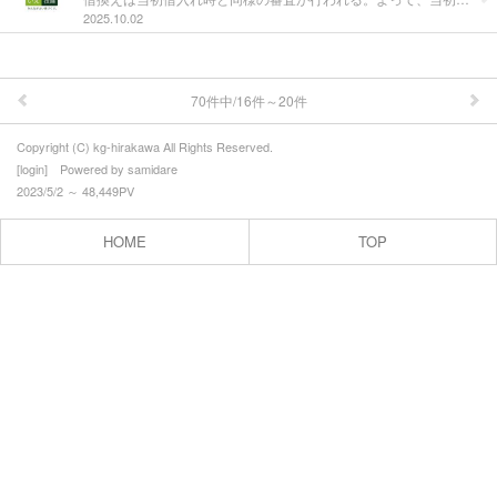
2025.10.02
70件中/16件～20件
Copyright (C) kg-hirakawa All Rights Reserved.
[
login
] Powered by
samidare
2023/5/2 ～ 48,449PV
HOME
TOP