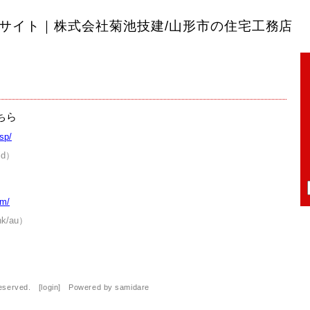
サイト｜株式会社菊池技建/山形市の住宅工務店
ちら
sp/
id）
/m/
k/au）
Reserved. [
login
] Powered by
samidare