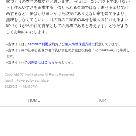
家づくりの本当の成功だと思います。 例えば、コンパクトでありなが
らも住みやすさを追求する、借りられる金額ではなく返せる金額で計
画するなど、夢ばかり追いかけた現実にありえない家を建てるより、
無理をしなくてもいい、目の前のご家族の幸せを最大限に叶えるよい
家づくりが私の住宅営業としての責務であると考えます。どうぞよろ
しくお願いいたします。
※当サイトは、
samidare利用規約
および
個人情報保護方針
に同意しています。
※当サイト内の記事と画像の著作及び責任の所在は投稿者「kg-hirakawa」に帰属し
ます。
※当サイトへの
お問合せはこちら
からどうぞ。
Copyright (C) kg-hirakawa All Rights Reserved.
[
login
] Powered by
samidare
2023/5/2 ～ 48,430PV
HOME
TOP