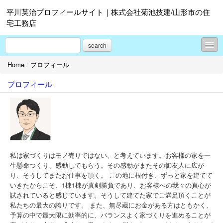
平川英治プロフィールサイト｜株式会社菊池技建/山形市の住
宅工務店
search
Home
/
プロフィール
コンテンツ
プロフィール
プロフィール
お問合せ
私は家づくりはモノ売りではない、と考えています。お客様の家を一
生懸命つくり、感動してもらう。その感動がまたその御友人に広が
り、そうしてまたお仕事を頂く。 この地に根付き、ずっと家を建てて
いきたからこそ、1棟1棟が真剣勝負であり、お客様への我々の真心が
試されていると感じています。そうして建てた家でご満足頂くことが
私たちの最大の誇りです。 また、無尽蔵にお金がある方はともかく、
予算の中で最大限に効率的に、バランスよく家づくりを進めることが