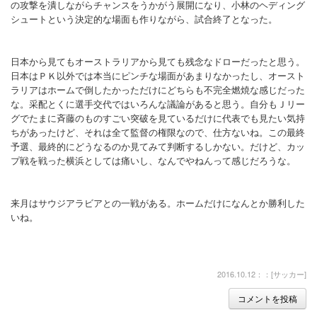
の攻撃を潰しながらチャンスをうかがう展開になり、小林のヘディング
シュートという決定的な場面も作りながら、試合終了となった。
日本から見てもオーストラリアから見ても残念なドローだったと思う。
日本はＰＫ以外では本当にピンチな場面があまりなかったし、オースト
ラリアはホームで倒したかっただけにどちらも不完全燃焼な感じだった
な。采配とくに選手交代ではいろんな議論があると思う。自分もＪリー
グでたまに斉藤のものすごい突破を見ているだけに代表でも見たい気持
ちがあったけど、それは全て監督の権限なので、仕方ないね。この最終
予選、最終的にどうなるのか見てみて判断するしかない。だけど、カッ
プ戦を戦った横浜としては痛いし、なんでやねんって感じだろうな。
来月はサウジアラビアとの一戦がある。ホームだけになんとか勝利した
いね。
2016.10.12：：[
サッカー
]
コメントを投稿