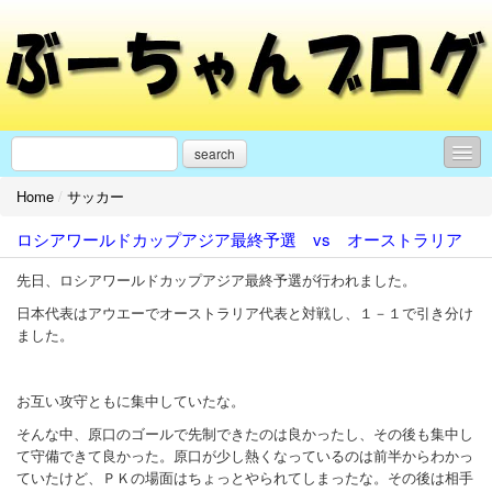
search
Home
/
サッカー
日々の活動・思うこと
ロシアワールドカップアジア最終予選 vs オーストラリア
モンテディオ山形
先日、ロシアワールドカップアジア最終予選が行われました。
イベントのお知らせ
日本代表はアウエーでオーストラリア代表と対戦し、１－１で引き分け
サッカー
ました。
■リンク■
お互い攻守ともに集中していたな。
プロフィール
そんな中、原口のゴールで先制できたのは良かったし、その後も集中し
て守備できて良かった。原口が少し熱くなっているのは前半からわかっ
お問合せ
ていたけど、ＰＫの場面はちょっとやられてしまったな。その後は相手