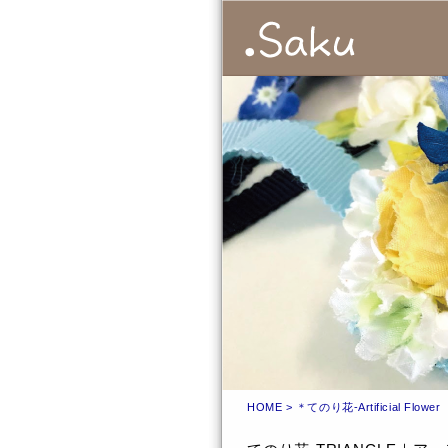
HOME
> ＊てのり花-Artificial Flower