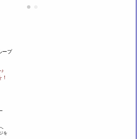
ループ
♪
を！
ー
へ
ジを