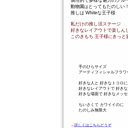
個性的で多様な魅力のグル
動物園
とっても
たのしい
は
推しは Whiteな王子様
私だけの推し活ステージ
好きなレイアウトで楽しん
このきもち 王子様
きっと
に
手のひらサイズ
アーティフィシャルフラワ
好きな人と 好きなトコロに
好きなレイアウトで 好きな
好きな場面で 好きなメッセ
ちいさくて カワイイのに
たのしみ無限大
→
詳しくはこちらどうぞ