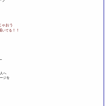
ープ
！
じゃおう
届
！！
いてる
ー
人へ
ージを