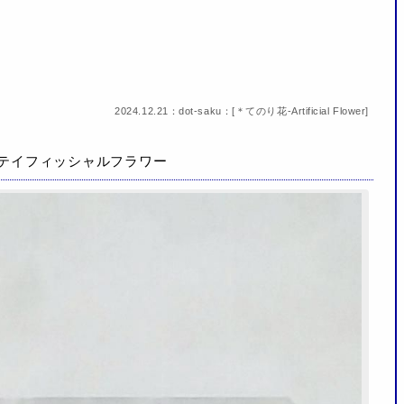
2024.12.21：dot-saku：[
＊てのり花-Artificial Flower
]
ーテイフィッシャルフラワー