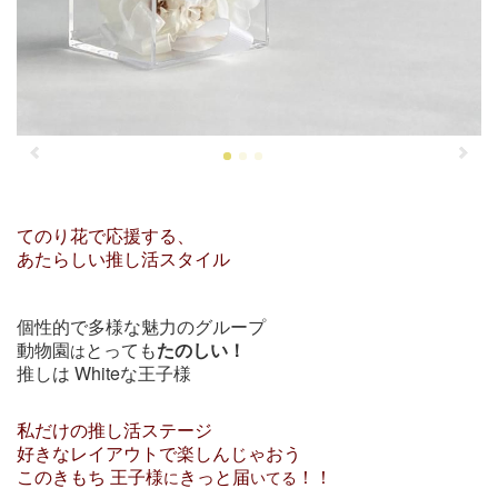
てのり花で応援する、
あたらしい推し活スタイル
個性的で多様な魅力のグループ
動物園
とっても
たのしい！
は
推しは Whiteな王子様
私だけの推し活ステージ
好きなレイアウトで楽しんじゃおう
このきもち 王子様
きっと届
！！
に
いてる