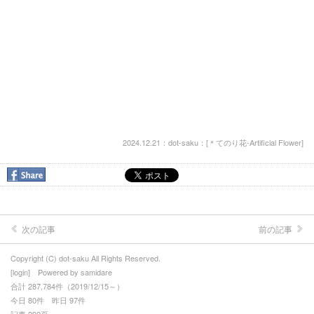
2024.12.21：dot-saku：[
＊てのり花-Artificial Flower
]
次の記事
前の記事
Copyright (C) dot-saku All Rights Reserved.
[
login
] Powered by
samidare
合計 287,784件（2019/12/15～）
今日 80件 昨日 97件