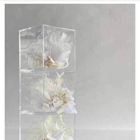
＊dotSakuデザインメニュー
＊えがお花-Artificial Flower
＊てのり花-Artificial Flower
＊いぬブーケ＆ねこブーケ
＊お花レポート
プロフィール
お問合せ