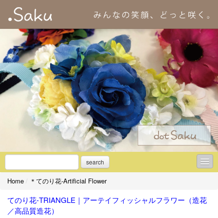
search
Home
/
＊てのり花-Artificial Flower
＊初めての方へ
てのり花-TRIANGLE｜アーテイフィッシャルフラワー（造花
＊アーティフィシャルフラワーとは
／高品質造花）