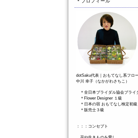
＊プロフィール
dotSaku代表｜おもてなし系フロ
中川 幸子（なかがわさちこ）
＊全日本ブライダル協会ブライ
＊Flower Designer １級
＊日本の宿 おもてなし検定初級
＊販売士３級
：：：コンセプト
花や生きものを愛し