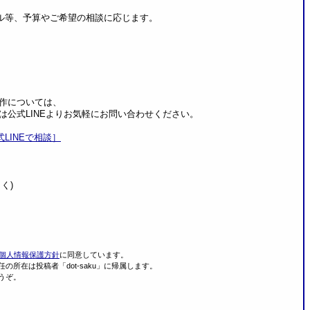
、予算やご希望の相談に応じます。
については、
式LINEよりお気軽にお問い合わせください。
式LINEで相談］
く)
個人情報保護方針
に同意しています。
所在は投稿者「dot-saku」に帰属します。
うぞ。