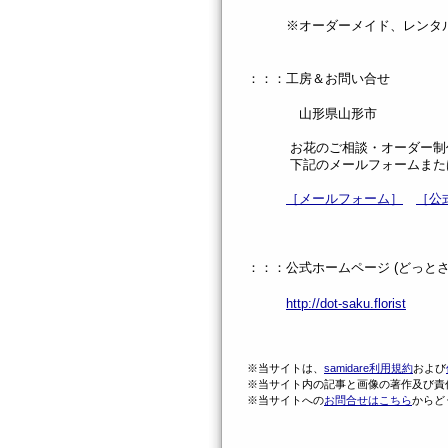
※オーダーメイド、レンタル等
：：：工房＆お問い合せ
山形県山形市
お花のご相談・オーダー制作
下記のメールフォームまたは公
［メールフォーム］
［公
：：：公式ホームページ (どっとさ
http://dot-saku.florist
※当サイトは、
samidare利用規約
および
※当サイト内の記事と画像の著作及び責任の
※当サイトへの
お問合せはこちら
からど