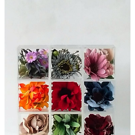
＊dotSakuデザインメニュー
＊えがお花-Artificial Flower
＊てのり花-Artificial Flower
＊いぬブーケ＆ねこブーケ
＊お花レポート
プロフィール
お問合せ