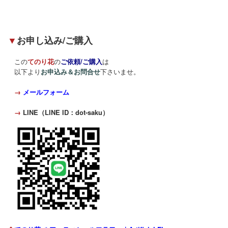
▼
お申し込み/ご購入
この
てのり花
の
ご依頼/ご購入
は
以下より
お申込み＆お問合せ
下さいませ。
→
メールフォーム
→
LINE（LINE ID：dot-saku）