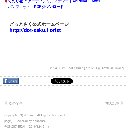
◆
てのり花 ＊アーティシャルフラワー｜Artificial Flower
パンフレット→
PDFダウンロード
どっとさく公式ホームページ
http://dot-saku.florist
2024.03.21：dot-saku：[
＊てのり花-Artificial Flower
]
次の記事
前の記事
Copyright (C) dot-saku All Rights Reserved.
[
login
] Powered by
samidare
合計 287,852件（2019/12/15～）