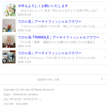
＊dotSakuデザインメニュー
今年もよろしくお願いいたします
みなさまにとって 良き一年になりますよう お祈り申し上げます。 本年もよろしくお願いいたします。
＊えがお花-Artificial Flower
2024.02.04
＊てのり花-Artificial Flower
てのり花｜アーテイフィッシャルフラワー
クロちゃんとお散歩×てのり花 ・桜につつまれて歩いたね... ・水仙の花は おともだち... ・ネモフィラの青の中に混ざって ・イチョウと紅葉は カシャカシャ... ・白い雪の上をかけっこ... お写真ありがとうございました。
＊いぬブーケ＆ねこブーケ
2023.12.25
てのり花-TRIANGLE｜アーテイフィッシャルフラワー
＊お花レポート
てのり花 × 迎春 縁起のいいお飾りや お気に入りの逸品と てのり花をいっしょに飾って 来年もいいことがありますように... 家族みんな元気で過ごせますように... お写真ありがとうございました。
2023.12.24
プロフィール
てのり花｜アーテイフィッシャルフラワー
大好きなクロちゃん×てのり花 クロちゃんと クロちゃんのお母さん(飼い主さま) とてもよく似ていらっしゃいました！ 素敵なお写真ありがとうございました。
お問合せ
2023.12.23
92件中/1件～5件
Copyright (C) dot-saku All Rights Reserved.
[
login
] Powered by
samidare
合計 287,612件（2019/12/15～）
今日 5件 昨日 64件