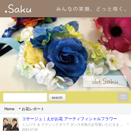
search
Home
/
＊お花レポート
＊初めての方へ
コサージュ｜えがお花 アーティフィシャルフラワー
＊アーティフィシャルフラワーとは
ミニバラ ＆ クラシックダリア ダンス衣装のお写真いただきました！ コサージュを胸に... ・ソウルダンス ・ワックダンス ・ロックダンス 素敵なお写真ありがとうございました。
2024.07.30