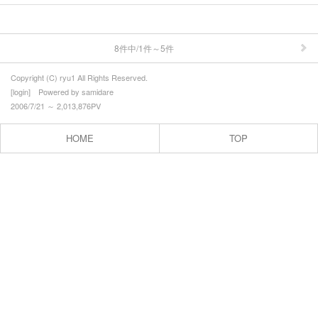
鳥
風景
8件中/1件～5件
紅葉
Copyright (C) ryu1 All Rights Reserved.
[
login
] Powered by
samidare
雪景色
2006/7/21 ～ 2,013,876PV
雪
HOME
TOP
お菓子
ケーキ
洋菓子
和菓子
乗り物
鉄道