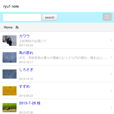
ryu1 note
search
Home
/
鳥
ラーメン・蕎麦
カワウ
コンテンツ
上杉神社のお堀にて
2017.03.24
お祭り
鳥の群れ
夕方、市役所前の通りの電線にむくどり(?)の群れ... 鳴き(おしゃべり)声が半端じゃない。
花・植物
2013.10.11
桜
しろさぎ
朝顔
2013.10.10
すずめ
紫陽花
2013.09.23
動物
2013-7-28 雉
犬
2013.07.28