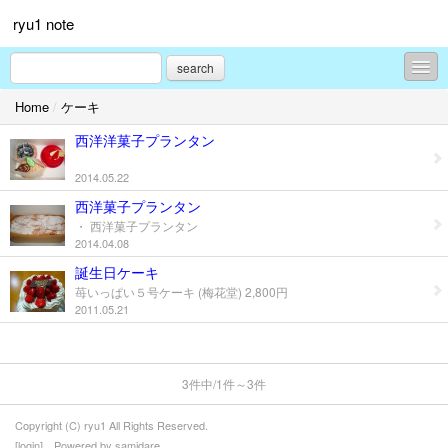
ryu1 note
search
Home
/
ケーキ
ラーメン・蕎麦
西洋洋菓子プランタン
コンテンツ
2014.05.22
お祭り
西洋菓子プランタン
・ 西洋菓子プランタン
花・植物
2014.04.08
桜
誕生日ケーキ
苺いっぱい５号ケーキ (梅花堂) 2,800円
朝顔
2011.05.21
紫陽花
3件中/1件～3件
動物
Copyright (C) ryu1 All Rights Reserved.
犬
[
login
] Powered by
samidare