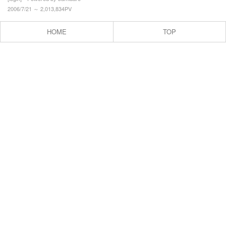
2006/7/21 ～ 2,013,834PV
鳥
風景
HOME
TOP
紅葉
雪景色
雪
お菓子
ケーキ
洋菓子
和菓子
乗り物
鉄道