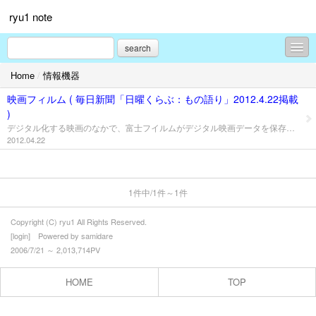
ryu1 note
search
Home
/
情報機器
ラーメン・蕎麦
映画フィルム ( 毎日新聞「日曜くらぶ：もの語り」2012.4.22掲載
コンテンツ
)
デジタル化する映画のなかで、富士フイルムがデジタル映画データを保存する専用フィルム「ETERNA-RDS」を開発。 長期保存する意味では、一気に消滅するリスクと保存機器(ハードディスクや SDなどのメモリメディア)の安定性が保証されないデジタルデータは、フィルムに劣るとされる「デジタル・ジレンマ」をもとに主要作品のフィルム化して保存を初めている。 「ETERNA-RDS」はデジタルデータを光の三原色(テレビの色出力)赤、青、緑に分解してそれぞれ焼き付けるモノクロム(単色)フィルムにする。モノクロなのはカラーよりも保存期間が長くなり、その他の技術で「５００年の耐久性」が可能に。 つい最近、フィルムにこだわるあまり、デジタル化に押されて倒産した名門、コダック社ですが、富士フィルム社のように社名から「写真」を取り去り、デジタル化を進めると共に、終われるフィルムを新たなデータメディア媒体とする.....ものの考え方 「映画用デジタルレコーダー出力専用フイルムの開発 (PDF)」 追伸： 購読している新聞は「日本経済新聞」ですが、「毎日新聞」の販売店が配達するので毎日新聞の日曜版「日曜くらぶ」が入ってきます。 今回の「もの語り」の他に、東京周辺の話「日和下駄とスニーカー」があります。
お祭り
2012.04.22
花・植物
桜
1件中/1件～1件
朝顔
Copyright (C) ryu1 All Rights Reserved.
[
login
] Powered by
samidare
紫陽花
2006/7/21 ～ 2,013,714PV
動物
HOME
TOP
犬