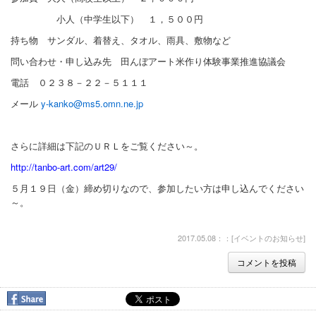
小人（中学生以下） １，５００円
持ち物 サンダル、着替え、タオル、雨具、敷物など
問い合わせ・申し込み先 田んぼアート米作り体験事業推進協議会
電話 ０２３８－２２－５１１１
メール
y-kanko@ms5.omn.ne.jp
さらに詳細は下記のＵＲＬをご覧ください～。
http://tanbo-art.com/art29/
５月１９日（金）締め切りなので、参加したい方は申し込んでください
～。
2017.05.08：：[
イベントのお知らせ
]
コメントを投稿