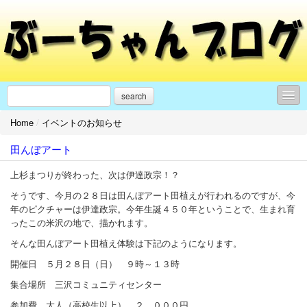
search
Home
/
イベントのお知らせ
日々の活動・思うこと
田んぼアート
モンテディオ山形
上杉まつりが終わった、次は伊達政宗！？
イベントのお知らせ
そうです、今月の２８日は田んぼアート田植えが行われるのですが、今
サッカー
年のピクチャーは伊達政宗。今年生誕４５０年ということで、生まれ育
ったこの米沢の地で、描かれます。
■リンク■
そんな田んぼアート田植え体験は下記のようになります。
プロフィール
開催日 ５月２８日（日） ９時～１３時
集合場所 三沢コミュニティセンター
お問合せ
参加費 大人（高校生以上） ２，０００円