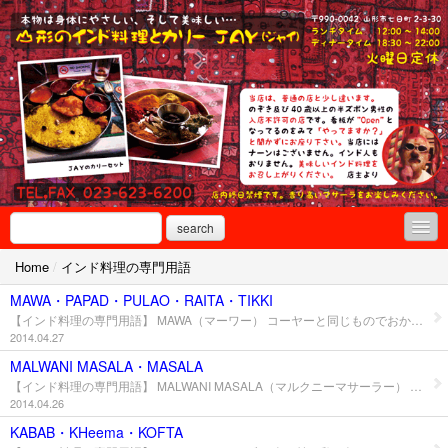
search
Home
/
インド料理の専門用語
----------
MAWA・PAPAD・PULAO・RAITA・TIKKI
はじめての方へ
【インド料理の専門用語】 MAWA（マーワー） コーヤーと同じものでおかしやいろんなカリーなどに使われる。 PAPAD（パパド） スパイスや煎った豆で作られた薄い煎餅状のもの。そのままタワーで焼かれたり、油で揚げられたりする。 PULAO（プラオ） 野菜や羊や鶏とスパイスで炊きこまれたご飯料理。 RAITA（ライタ） ヨーグルトをかき混ぜ、スパイスを入れ野菜やブーンディ（ベーサンの小さなボールを油で揚げたもの）が入ったものがある。 TIKKI（テッキ） 挽いた羊や鶏やマッシュした野菜を混ぜ、スパイスで調理したものをタンドールやオーブンで焼いたもの。 と、ここまではインドで有名な料理人の1人SANJEEN KAPOORの本“KHANA KHAZANA”の用語集から引用しました。
2014.04.27
インド料理教室
MALWANI MASALA・MASALA
【インド料理の専門用語】 MALWANI MASALA（マルクニーマサーラー） ①ラールミルチ ②ダニヤシード ③ローング ④ゴールミンチ ⑤ソーンフ ⑥ズィーラー ⑦シャヒズィーラー ⑧バリーイラーイチー ⑨ダールチーニー ⑩ストーンフラワー ⑪ナーグケーサル ⑫ラーイー ⑬ハルディー ⑭ヒーング ⑮ジャイファル ⑯バタルプール これらのマサーラーを空煎りして冷ましてすりつぶし混ぜ合わせたもの。 MASALA（マサーラー） スパイスのことでインド料理ではいろいろ混合させたものをその用途に従って使う。 ガラムマサーラー、ゴーダマサーラー、チヤットマサーラー、サムバルマサーラー等がある。
インド料理教室（山形）
2014.04.26
インド料理教室（東京）
KABAB・KHeema・KOFTA