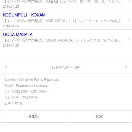
【インド料理の専門用語】 KABAB（カバーブ） 肉（羊、鶏、魚）といくつかの野菜（カリフラワー等）を混ぜ、練り合わせ、串でタンドーラーで焼いたり、炒めたりしたもの。 KHeema（キーマ） 羊や鶏の挽き肉のこと。 KOFTA スパイスと羊、又は鶏、又は野菜のボールにし、油で揚げグレービーに浸したもの。
我が師 松山俊太郎さんのこと
2014.04.25
KODUMPULI・KOKAM
インド料理ゴールデンルール
【インド料理の専門用語】 KODUMPULI（コドムプーリー） マラバル地方でスモーキーで酸っぱいものなので、魚のタマリンドといわれていて正規のタマリンドでも代用できる。 KOKAM（コーカム） これも酸味のもので乾燥した赤（黒）いフルーツでアムソールとして知られていて、レッドマンゴーとも言われていてコーンカン地帯では広く使われている。
2014.04.24
インド料理の専門用語
GODA MASALA
【インド料理の専門用語】 GODA MASALAというミックススパイスがあるが、これも混合スパイスの1種で、 ①ダニヤシード ②ズィーラシード ③ストーンフラワー ④ダールチーニー ⑤イラーイチー ⑥ローング ⑦シャヒズィーラー ⑧ゴールミルチ ⑨テージパッター ⑩コープラ ⑪テールシード ⑫ラールミルチ ⑬ヒーング これらのマサーラーを1つずつ少しの油で炒め、混ぜ合わせたもの。
５０ ＧＲＥＡＴ ＯＦ ＩＮＤＩＡ
2014.04.23
インド旅行記2013
リンクの紹介
15件中/6件～10件
ようこそジャイへ
Copyright (C) jay All Rights Reserved.
[
login
] Powered by
samidare
お問合せ
合計 3,882,246件（2010/6/9～）
今日 36件 昨日 241件
記事 5,121頁
HOME
TOP