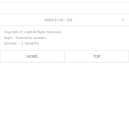
お問合せ
498件中/1件～5件
Copyright (C) i-daiiti All Rights Reserved.
[
login
] Powered by
samidare
2014/6/6 ～ 2,139,687PV
HOME
TOP