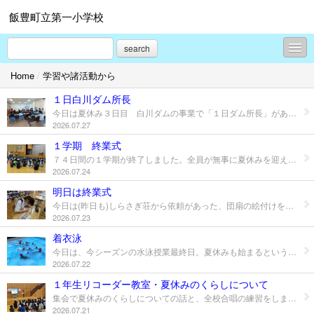
飯豊町立第一小学校
search
Home
/
学習や諸活動から
学校概要
１日白川ダム所長
学校行事から
今日は夏休み３日目 白川ダムの事業で「１日ダム所長」がありました。１２名が参加。ダムの話を聞いたり、監視カメラの操作をしたり、水質の調査のための船に乗ったり、監査廊を通ったりしながら飯豊町の大きな施設であるダムを堪能しました。天候も昨日の大雨で心配されましたが、無事にできました。
2026.07.27
過去のホームページはこちらから
１学期 終業式
７４日間の１学期が終了しました。全員が無事に夏休みを迎えることができました。ありがとうございました。終業式前に水泳発表会・ゆり写生大会の表彰も行いました。 １学期の振り返りの話をしました。「自分事」をテーマにスタートした１学期。学習面では高学年ががんばったという実感があまり持てなかったようですが、下学年は自分事の学習を意識して取り組んだようでした。生活面は多くの子ども達がおおよそできたという実感を持っていました。最後は8/20に元気に会いましょうという言葉でしめくくりました。 終業式校長の話 各クラスでも一学期の反省をしっかりとしたと思います。 児童代表のあいさつは、全文暗記と花笠をもって実際に動かしてみるなど、斬新なあいさつで、とても立派でした。
お知らせ
2026.07.24
学校だより
明日は終業式
今日は(昨日も)しらさぎ荘から依頼があった、団扇の絵付けを各クラスで行いました。しらさぎ温泉の廊下に飾られる予定です。それについてはまた、ご案内します。
校舎改築情報
2026.07.23
着衣泳
年間行事予定
今日は、今シーズンの水泳授業最終日。夏休みも始まるということで、命の学習である「着衣泳」学習を全学年で行いました。服を着て泳ぐ難しさ、重さを感じたり、浮くことの大切さなども学習しました。
2026.07.22
学習や諸活動から
１年生リコーダー教室・夏休みのくらしについて
集会で夏休みのくらしについての話と、全校合唱の練習をしました。 夏休みまであと３日です。 今日は１年生の音楽で講師の先生をお迎えして、鍵盤ハーモニカ教室がありました。鍵盤ハーモニカの準備の仕方、唄口のもちかたなどの基本から教えていただきました。みんな楽しく活動していました。
プロフィール
2026.07.21