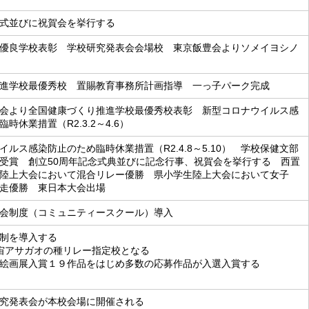
工式並びに祝賀会を挙行する
優良学校表彰 学校研究発表会会場校 東京飯豊会よりソメイヨシノ
進学校最優秀校 置賜教育事務所計画指導 一っ子パーク完成
会より全国健康づくり推進学校最優秀校表彰 新型コロナウイルス感
時休業措置（R2.3.2～4.6）
イルス感染防止のため臨時休業措置（R2.4.8～5.10） 学校保健文部
受賞 創立50周年記念式典並びに記念行事、祝賀会を挙行する 西置
陸上大会において混合リレー優勝 県小学生陸上大会において女子
ル走優勝 東日本大会出場
会制度（コミュニティースクール）導入
制を導入する
宇宙アサガオの種リレー指定校となる
絵画展入賞１９作品をはじめ多数の応募作品が入選入賞する
究発表会が本校会場に開催される