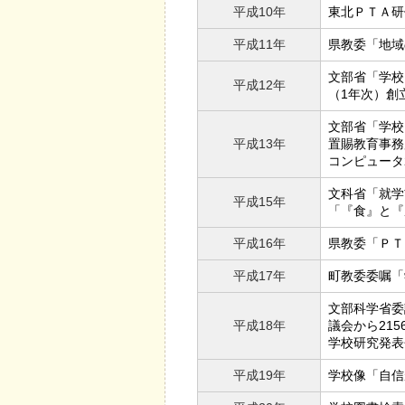
平成10年
東北ＰＴＡ研
平成11年
県教委「地域
文部省「学校
平成12年
（1年次）創
文部省「学校
平成13年
置賜教育事務
コンピュータ
文科省「就学
平成15年
「『食』と『
平成16年
県教委「ＰＴ
平成17年
町教委委嘱「
文部科学省委
平成18年
議会から21
学校研究発表
平成19年
学校像「自信