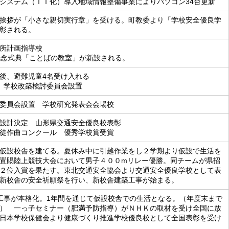
システム（ＩＴ化）導入地域情報整備事業によりパソコン34台更新
挨拶が「小さな親切実行章」を受ける。町教委より「学校安全優良学
彰される。
所計画指導校
記念式典「ことばの教室」が新設される。
後、避難児童4名受け入れる
 学校改築検討委員会設置
委員会設置 学校研究発表会会場校
設計決定 山形県交通安全優良校表彰
徒作曲コンクール 優秀学校賞受賞
仮設校舎を建てる。夏休み中に引越作業をし２学期より仮設で生活を
置賜陸上競技大会において男子４００mリレー優勝。同チームが県招
２位入賞を果たす。東北交通安全協会より交通安全優良学校として表
新校舎の安全祈願祭を行い、新校舎建築工事が始まる。
工事が本格化。1年間を通じて仮設校舎での生活となる。（年度末まで
） 一っ子セミナー（肥満予防指導）がＮＨＫの取材を受け全国に放
日本学校保健会より健康づくり推進学校優良校として全国表彰を受け