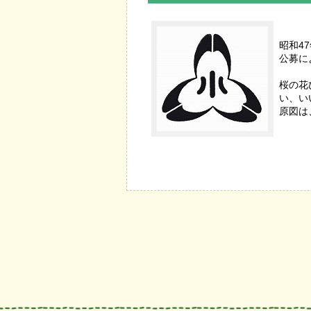
昭和4
公募に
桜の花
い、い
原図は