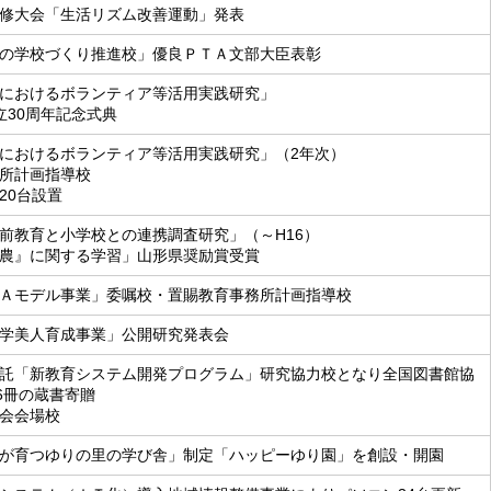
修大会「生活リズム改善運動」発表
の学校づくり推進校」優良ＰＴＡ文部大臣表彰
におけるボランティア等活用実践研究」
立30周年記念式典
におけるボランティア等活用実践研究」（2年次）
所計画指導校
20台設置
前教育と小学校との連携調査研究」（～H16）
農』に関する学習」山形県奨励賞受賞
Ａモデル事業」委嘱校・置賜教育事務所計画指導校
学美人育成事業」公開研究発表会
託「新教育システム開発プログラム」研究協力校となり全国図書館協
56冊の蔵書寄贈
会会場校
が育つゆりの里の学び舎」制定「ハッピーゆり園」を創設・開園