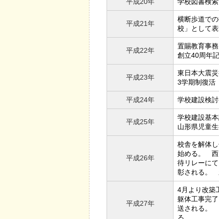
平成20年
学校図書検索
横断歩道での
平成21年
校」として表
置賜教育事務
平成22年
創立40周年
東日本大震災
平成23年
3学期制復活
平成24年
学校建設検討
学校建設基本
平成25年
山形県児童生
校舎を解体し
始める。 西
平成26年
待リレーにて
彰される。 
4月より改築
躯体工事完了
平成27年
送される。 
る。