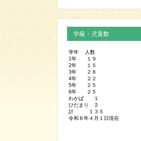
学級・児童数
学年 人数
1年 １９
2年 １５
3年 ２６
4年 ２２
5年 ２５
6年 ２５
わかば １
ひだまり ２
計 １３５
令和８年４月１日現在