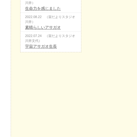
川井）
生命力を感じました
2022.08.22 （宙だよりスタジオ
川井）
素晴らしいアサガオ
2022.07.24 （宙だよりスタジオ
川井文代）
宇宙アサガオ生長