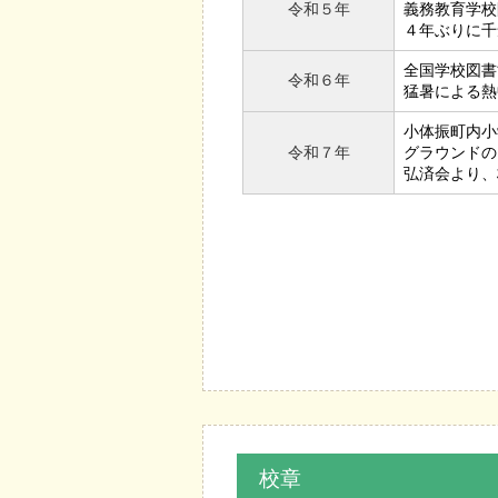
令和５年
義務教育学校
４年ぶりに千
全国学校図書
令和６年
猛暑による熱
小体振町内小
令和７年
グラウンドの
弘済会より、
校章