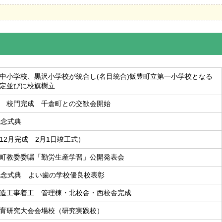
中小学校、黒沢小学校が統合し(名目統合)飯豊町立第一小学校となる
定並びに校旗樹立
 校門完成 千倉町との交歓会開始
記念式典
12月完成 2月1日竣工式）
町教委委嘱「勤労生産学習」公開発表会
記念式典 よい歯の学校優良校表彰
造工事着工 管理棟・北校舎・西校舎完成
育研究大会会場校（研究実践校）