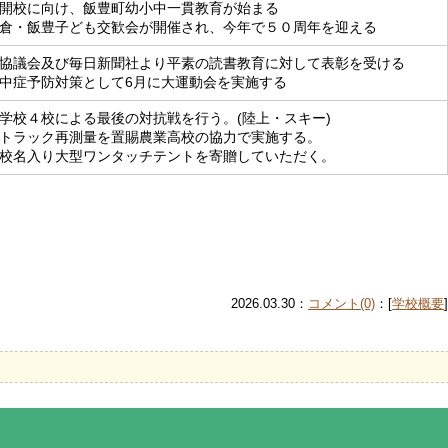
開校に向け、飯豊町幼小中一貫教育が始まる
倉・飯豊子ども交歓会が開催され、今年で５０周年を迎える
協議会及び毎日新聞社より平素の読書教育に対して表彰を受ける
中症予防対策として6月に大運動会を実施する
学校４校による最後の対抗戦を行う。(陸上・スキー)
トラック再測量を置賜農業高校の協力で実施する。
校名入り大型ワンタッチテントを寄贈していただく。
2026.03.30：
コメント(0)
：[
学校概要
]