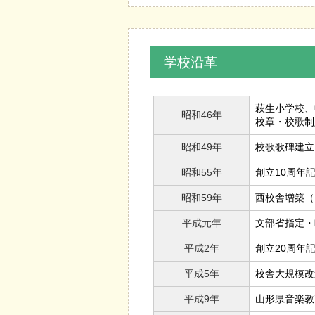
学校沿革
萩生小学校、
昭和46年
校章・校歌制
昭和49年
校歌歌碑建立
昭和55年
創立10周年
昭和59年
西校舎増築（
平成元年
文部省指定・
平成2年
創立20周年
平成5年
校舎大規模改
平成9年
山形県音楽教