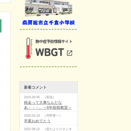
新着コメント
2025.09.05 （莉琉）
税金って大事なんだな
あ・・・。～6年租税教室～
2025.03.18 （丹野孝一）
卒業おめでとう
2022.08.22 （宙だよりスタジオ