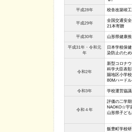
平成28年
校舎改築竣
全国交通安全
平成29年
21本寄贈
平成30年
山形県健康推
平成31年・令和元
日本学校保健
年
染防止のため臨
新型コロナウ
科学大臣表彰
令和2年
賜地区小学校
80Mハード
令和3年
学校運営協議
評価の二学期
NAOKO☆
令和４年
山形県子ども
飯豊町学校研