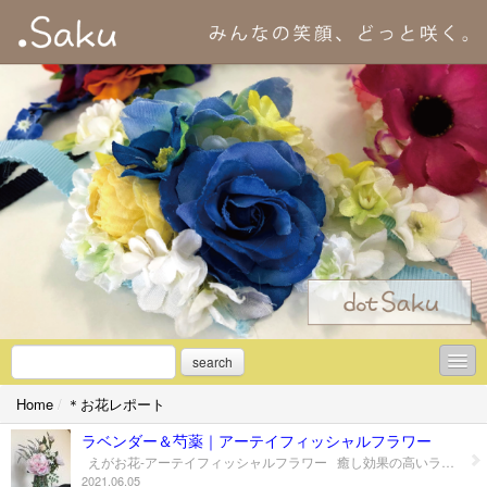
search
Home
/
＊お花レポート
＊初めての方へ
ラベンダー＆芍薬｜アーテイフィッシャルフラワー
＊アーティフィシャルフラワーとは
えがお花-アーテイフィッシャルフラワー 癒し効果の高いラベンダー アーテイフィッシャルフラワーなので 残念ながら香りはありません。 みゆき先生とのレッスンが 楽しい時間になりますように… お写真ありがとうございました。 写真提供： 山形のピアノ教室♪ピアルームさま → https://samidare.jp/piano
2021.06.05