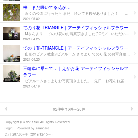
＊dotSakuデザインメニュー
桜 まだ咲いてる花が…
近くの公園に行ったら まだ 咲いてる桜がありました！ 桜の咲くころ 山形も 緊急事態宣言で お花見は あきらめたんだよね 宝物を見つけたようで 嬉しくなりました (*^^)v
＊えがお花-Artificial Flower
2021.05.02
＊てのり花-Artificial Flower
てのり花-TRIANGLE｜アーテイフィッシャルフラワー
Mさんより てのり花のお写真頂きました(^O^)／ いただいた北海道のお土産と 飾ってます！と アイヌの彫り物ですか ニポポ人形というのかしら Mさん 素敵なお写真ありがとうございました。
＊いぬブーケ＆ねこブーケ
2021.04.25
てのり花-TRIANGLE｜アーテイフィッシャルフラワー
＊お花レポート
山形のピアノ教室♪ピアルーム さまより てのり花 のお写真頂きました。 お子さん(1歳)からご年配の方まで・・・ それぞれのピアノを 学んでいらっしゃいます みゆき先生が心がけているのは 音楽の好みや目的に合わせて 寄り添ったレッスンだそうです 私の素朴な音楽の疑問にも わかりやすく答えて下さるので 優しいなぁ～ みゆき先生(^^♪ と、おもっちゃいます！ 素敵なお写真ありがとうございました。 写真提供： 山形のピアノ教室♪ピアルームさま → https://samidare.jp/piano
2021.04.25
プロフィール
三輪車に乗って…｜えがお花-アーテイフィッシャルフ
ラワー
お問合せ
ピアルームさまよりお写真頂きました。 先日 お花をお届けした際 日常の生活で聞く いろんな音を ピアノで体験させてもらいました(^O^)／ ※新幹線車内放送メロディー おら東京さいぐだ！と思う瞬間 ※救急車が近づき去っていく音 なんだなんだ? あっ行っちゃった～ ※時報の音 3時のおやつ !(^^)! みゆき先生の真似をして ドキドキしながら 私にもできた～ (^^♪ 赤ちゃんが肺呼吸に切り替わり おぎゃーおぎゃーと泣いて生まれる時は 「ラ」の音だとか ( ﾟДﾟ) みゆき先生のいろんなお話が 興味深くとっても楽しい時間でした。 ありがとうございました。 写真提供： 山形のピアノ教室♪ピアルームさま → https://samidare.jp/piano
2021.04.19
92件中/16件～20件
Copyright (C) dot-saku All Rights Reserved.
[
login
] Powered by
samidare
合計 287,607件（2019/12/15～）