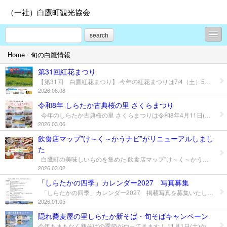
（一社）白鷹町観光協会
search
Home
/
旬の白鷹情報
新着情報
第31回紅花まつり
旬の白鷹情報
【第31回 白鷹紅花まつり】 今年の紅花まつりは7/4（土）5日（日）、白鷹町まちづくり複合施設を会場に開催いたします。ステージイベントをはじめ、町内の美味しいものを集めた「紅花マルシェ」や紅花染め体験、紅点し体験のほか様々な体験をご用意しています。皆様、ぜひお越しください。
2026.06.08
春サクラ
令和8年 しらたか古典桜の里 さくらまつり
今年のしらたか古典桜の里 さくらまつりは令和8年4月11日(土)から予定しております。 桜開花期間中は、釜の越農村公園の桜売店にて町内銘菓やお漬物、地酒などを販売いたします。 毎年大好評の釜の越のかいもちは土日のみ120食限定で販売です！ また、町内飲食3店舗では春の旬の食材をつかった華やかなお花見御膳が提供され、 町内各所店舗ではさくらいろにちなんだ様々な商品が販売中です！ 樹齢500年を越える白鷹町の古木「古典桜」ともに白鷹町の春をご堪能下さい！ 詳細はチラシをご確認ください。 日本最大級のおでかけ情報「ウォーカープラス」にも掲載されています。 あわせてこちらもご覧ください。 https://hanami.walkerplus.com/detail/ar0206e25658/
夏はベニバナ
2026.03.06
秋はアユ
飲食店マップ”け～く～かうナビ”がリニューアルしまし
た
冬は隠れ蕎麦屋の里
白鷹町の美味しいものを集めた 飲食店マップ”け～く～かうナビ”がリニューアルしました。 新たに、今年4月オープン予定のひがしだんごやさんが加わりました。 蕎麦屋をはじめ、ラーメン、菓子、カフェなど白鷹町の美味しいものが沢山詰まっています。 白鷹町へお越しの際は是非こちらをご活用ください。
2026.03.02
モデルコース
「しらたかの四季」カレンダー2027 写真募集
「しらたかの四季」カレンダー2027 掲載写真を募集いたします。 入賞者には特産米沢牛が賞品として贈られます！ 郵送又はX(旧Twitter)でも募集しておりますのでご応募ください。 応募要項PDF 応募要項 1.募集作品 白鷹町内で撮影された季節感のある写真。 人物(顔の認識ができるもの)が写っているものは、肖像権の許諾を受けたもの。 2.サイズ 撮影データはjpeg形式とし、250dpi・1200万画素程度以上のもの。 3.応募方法 ●プリント応募 デジタルデータをA4サイズ程度以上でプリントされたものを郵送 作品の裏面に応募票を張り付けてください。 応募作品の返却は致しません。 ●X(旧Twitter)応募 本文に撮影日、撮影場所タイトルを明記し、写真を投稿。 ハッシュタグ「#しらたかカレンダーコンテスト」を付けて投稿。 1投稿に1作品での投稿としてください。 入賞者には、DMにて連絡をさせていただきます。 DM送付にあたり、一時的に相互フォローをお願いします。 4.応募締め切り 2026年8月21日(金) 5.賞 特選 1作品 賞品(米沢牛5,000円相当) 表紙賞 1作品 賞品(2,000円相当) 各月別賞 9作品 賞品(2,000円相当) シラタカレッド賞 1作品 賞品(2,000円相当) まつり賞 1作品 賞品(2,000円相当) 6.審査 (一社)白鷹町観光協会に一任いただきます。 7.発表 審査後、入賞者にご連絡いたします。 入賞作品はホームページ、SNS等で発表いたします。 8.応募先 〒992-0831 山形県西置賜郡白鷹町大字荒砥甲1296-1 一般社団法人白鷹町観光協会 カレンダー写真コンテスト係 9.その他 応募点数に制限はございません。 応募作品はwebや広告等で使用させていただくことがございます。 入賞者には作品のデータを送付していただきます。 応募要項は上部のPDFをダウンロードしてください。 応募票も要項内にございます。
しらたかを楽しむ - 見る
2026.01.05
隠れ蕎麦屋の里しらたか新そば・旬そばキャンペーン
しらたかを楽しむ - 食べる
今年もまもなく新そばの季節がやってきます！ 11月1日(土)からは「隠れ蕎麦屋の里しらたか新そば・旬そばキャンペーン」を開催いたします。 期間中記載の店舗にてお食事をされた後、応募券を記入して応募箱にいれてご応募ください。 抽選で蕎麦食事券や、米沢牛・町内産米などが当たります！ 白鷹町のおいしいおそばを是非ご賞味ください。 期間：令和7年11月1日(土)～令和8年2月28日(土) 店舗：熊屋、千利庵、そばきり八寸、白鷹そば あやせや、のどか村 あゆ茶屋・パレス松風(新そばまつり)