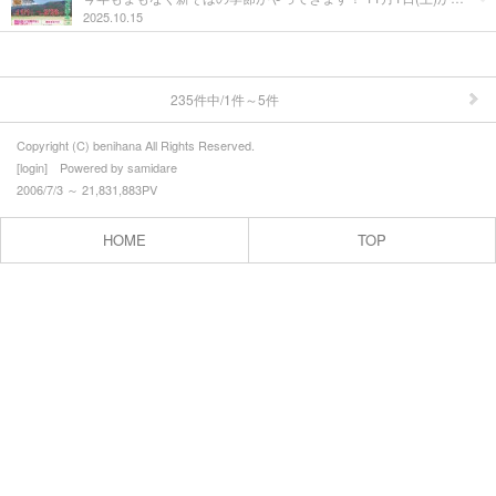
2025.10.15
しらたかを楽しむ - 泊まる
しらたかを楽しむ - 買う
235件中/1件～5件
しらたかを楽しむ - 遊ぶ/体験する
Copyright (C) benihana All Rights Reserved.
桜開花情報
[
login
] Powered by
samidare
2006/7/3 ～ 21,831,883PV
紅花開花情報
HOME
TOP
特集 - さくらまつり, 新そばキャンペーン, 紅花まつり, 鮎まつり
■お知らせ
■春・古典桜の里
■初夏・高い山
■夏・紅花生育日記
■ └ 2008年