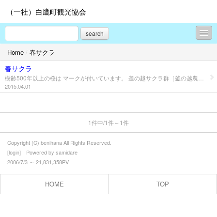
（一社）白鷹町観光協会
search
Home
/
春サクラ
新着情報
春サクラ
旬の白鷹情報
樹齢500年以上の桜は マークが付いています。 釜の越サクラ群［釜の越農村公園内の桜群］ エドヒガン 「釜の越」とは古い地名であり、県内でも有数な大きさを誇る。樹木の三個の巨石は、この地の西方の山“三麺峯”に源(八幡太郎)義家が居陣した際、この石でかまどを築き兵糧を炊いたとの伝説がある。樹齢800年の「釜の越サクラ」は枯死が確認され、令和2年3月に分身木を移植。後ろに見える紅色の濃い桜は樹齢約100年の釜の越サクラ2世樹「勝弥桜」とともに次の100年花を咲かせてくれるだろう。 ⇒詳細はこちらから コメント欄 --> 38.167562,140.036759 薬師ザクラ［山形県指定天然記念物］ 樹 齢：約 1200年 樹 高：約 10m 幹 囲：約 8.17m エドヒガン 薬師堂の境内にあり堂々たる風格を保っている。坂上田村麻呂が奥州征伐の時、手植えしたものと伝えられている。 ⇒詳細はこちらから コメント欄 --> 38.168978, 140.039019 子守堂のサクラ［山形県指定天然記念物］ 樹 齢：約1020年 樹 高：約 19m 幹 囲：約 7.15m エドヒガン この地は、鮎貝氏居城の一部にあり、樹下の“子守堂”には、病弱な城主の子供を無事に育てた後、忽然と姿を消した賤しい身なりの童女（実は仏の化身）の物語が伝えられている。白鷹町名木の10選の1つである。 ⇒詳細はこちらから コメント欄 --> 38.190000, 140.073134 赤坂の薬師ザクラ［山形県指定天然記念物］ 樹 齢：約 970年 樹 高：約 9m 幹 囲：約 6.1m エドヒガン 大きな古株に、新梢をつけたもので風趣がある。樹木に当地に生まれ、元禄の頃江戸に出て芭蕉俳諧倭学んだ無路庵東潮の句碑があり趣を添えている。 コメント欄 --> 38.194266, 140.079181 八乙女種まきザクラ［山形県指定天然記念物］ 樹 齢：約 500年 樹 高：約 20m 幹 囲：約 4.45m エドヒガン 春の苗代の種蒔きの頃に咲くので種蒔き桜と呼ばれてきた。八乙女八幡神社の創立は、源（八幡太郎）義家が東征の祈り、日頃崇拝する京都の石清水八幡を遥拝し、この丘に弓矢を立て奉り8人の乙女に舞楽を納めさせたといわれている。 ⇒詳細はこちらから コメント欄 --> 38.186488,140.09903 殿入ザクラ［山形県指定天然記念物］ 樹 齢：約 680年 樹 高：約 16m 幹 囲：約 6.6m エドヒガン 昭和初期、花の季節に茶屋が店をだし、近郷近在から花見にきたと伝えられている。米沢藩主「上杉斎定」がこの桜に立ち寄られたと言い伝えがある事から“殿入れ桜”と呼ばれてきた。 コメント欄 --> 38.139822,140.063453 後庵ザクラ［山形県指定天然記念物］ 樹 齢：約 680年 樹 高：約 16m 幹 囲：約 4.6m エドヒガン その昔、鮎貝城の北側には一軒の医者(庵)があった。城の後方に存在することから「後庵」と呼ばれており、その傍らには桜の大樹があった。 ⇒詳細はこちらから コメント欄 --> 38.191571, 140.075531 十二の桜 通称「種まき桜」とも呼ばれる樹齢400年ほどの老木の古株が残り、現在はその3代目が大木となっている。「十二」は“十二薬師堂”の意の地名。 ⇒詳細はこちらから コメント欄 --> 38.190342,140.045375 山口奨学桜 この地は元山口村小学校の跡地で、明治26年、当時の校長が子弟の教育向上、充実を目的とした奨学田をつくり、のちの明治44年に奨学田碑を建立。その記念に植樹したものである。 ⇒詳細はこちらから コメント欄 --> 38.192205,140.056307 称名寺阿弥陀堂の桜 十王地区称名寺阿弥陀堂内にある樹齢約350年のエドヒガンザクラ。朝日連峰の残雪を背景に桜が咲く。 コメント欄 --> 38.189070, 140.103902 御衣黄桜 花は中輪、八重咲きで緑黄色。古典桜より1~2週間遅れて開花。古くから知られる珍しい桜。 コメント欄 --> 38.177863, 140.057115 スポーツ公園の桜 ソメイヨシノの桜並木が続く。 コメント欄 --> 38.188309,140.068377 台ノ沢の桜 コメント欄 --> 38.1673888,140.0610691
2015.04.01
春サクラ
夏はベニバナ
1件中/1件～1件
秋はアユ
Copyright (C) benihana All Rights Reserved.
冬は隠れ蕎麦屋の里
[
login
] Powered by
samidare
2006/7/3 ～ 21,831,358PV
モデルコース
HOME
TOP
しらたかを楽しむ - 見る
しらたかを楽しむ - 食べる