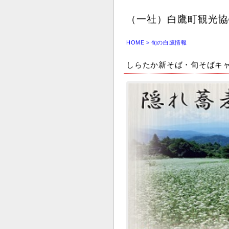
（一社）白鷹町観光協
HOME
>
旬の白鷹情報
しらたか新そば・旬そばキ