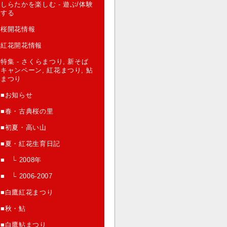
しらたかを楽しむ - 遊ぶ/体験
する
桜開花情報
紅花開花情報
特集 - さくらまつり, 新そば
キャンペーン, 紅花まつり, 鮎
まつり
■お知らせ
■春・古典桜の里
■初夏・高い山
■夏・紅花生育日記
■ └ 2008年
■ └ 2006-2007
■白鷹紅花まつり
■秋・鮎
■白鷹鮎まつり