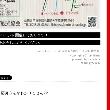
ンペーンを開催しております！
をお召し上がりください。
2022.11.18：しらたか町観光協会：[
旬の白鷹情報
]
copyright (C)
benihana
powered by
samidare
白鷹町観光協会
応募方法がわかりません??