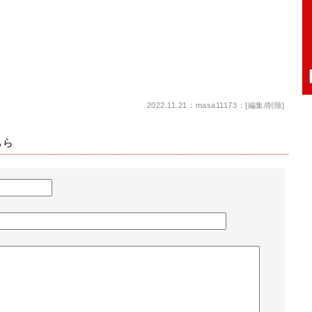
2022.11.21：masa11173：[
編集
/
削除
]
ちら