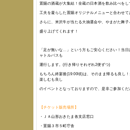
置賜の酒蔵が大集結！全蔵の日本酒を飲み比べをし
工夫を凝らした置賜オリジナルメニューと合わせて
さらに、米沢牛が当たる大抽選会や、やまがた舞子
盛り上げてくれます！
「足が無いな…」という方もご安心ください！当日
ャトルバスも
運行します。(行き帰りそれぞれ2便ずつ)
もちろん終宴後(19:00頃)は、そのまま帰るも良
楽しむも良し
のイベントとなっておりますので、是非ご参加くだ
【チケット販売場所】
・ＪＡ山形おきたま各支店窓口
・置賜３市５町庁舎