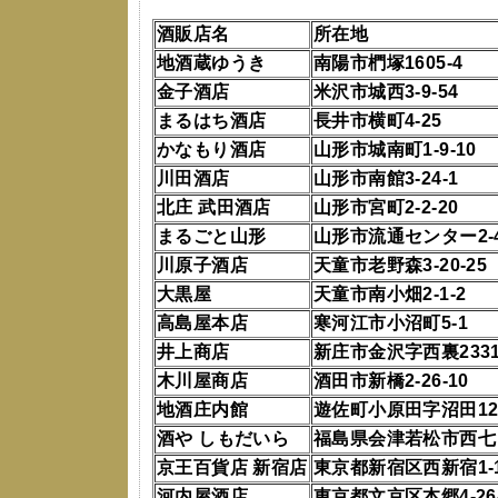
酒販店名
所在地
地酒蔵ゆうき
南陽市椚塚1605-4
金子酒店
米沢市城西3-9-54
まるはち酒店
長井市横町4-25
かなもり酒店
山形市城南町1-9-10
川田酒店
山形市南館3-24-1
北庄 武田酒店
山形市宮町2-2-20
まるごと山形
山形市流通センター2-4
川原子酒店
天童市老野森3-20-25
大黒屋
天童市南小畑2-1-2
高島屋本店
寒河江市小沼町5-1
井上商店
新庄市金沢字西裏2331
木川屋商店
酒田市新橋2-26-10
地酒庄内館
遊佐町小原田字沼田12
酒や しもだいら
福島県会津若松市西七日
京王百貨店 新宿店
東京都新宿区西新宿1-1
河内屋酒店
東京都文京区本郷4-26