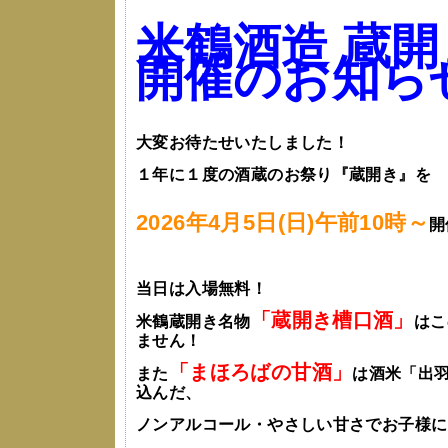
米鶴酒造 蔵開き
開催のお知ら
大変お待たせいたしました！
１年に１度の酒蔵のお祭り『蔵開き』を
2026年4月5日(日)午前10時～
開
当日は入場無料！
「蔵開き槽口酒」
米鶴蔵開き名物
はこ
ません！
「まほろばの甘酒」
また
は酒米「出羽
込んだ、
ノンアルコール・やさしい甘さでお子様に