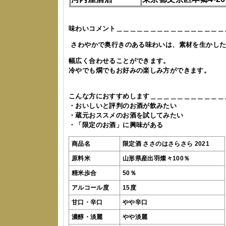
味わいコメント＿＿＿＿＿＿＿＿＿＿＿＿＿＿＿＿
さわやかで奥行きのある味わいは、素材を生かし
幅広く合わせることができます。
冷やでも燗でもお好みの楽しみ方ができます。
こんな方におすすめします＿＿＿＿＿＿＿＿＿＿＿
・おいしいと評判のお酒が飲みたい
・蔵元おススメのお酒を試してみたい
・「限定のお酒」に興味がある
商品名
限定酒 ささのはさらさら 2021
原料米
山形県産出羽燦々100％
精米歩合
50％
アルコール度
15度
甘口・辛口
やや辛口
濃醇・淡麗
やや淡麗