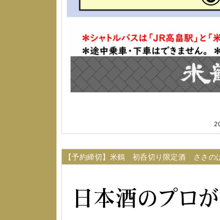
2
【予約締切】米鶴 初呑切り限定酒 ささの