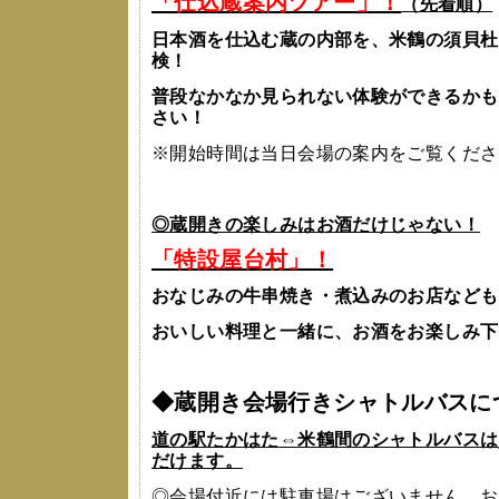
「仕込蔵案内ツアー」！
（先着順）
日本酒を仕込む蔵の内部を、米鶴の須貝杜
検！
普段なかなか見られない体験ができるかも
さい！
※開始時間は当日会場の案内をご覧くださ
◎蔵開きの楽しみはお酒だけじゃない！
「特設屋台村」！
おなじみの牛串焼き・煮込みのお店なども
おいしい料理と一緒に、お酒をお楽しみ下
◆蔵開き会場行きシャトルバスに
道の駅たかはた
⇔
米鶴間のシャトルバスは
だけます。
◎会場付近には駐車場はございません。お