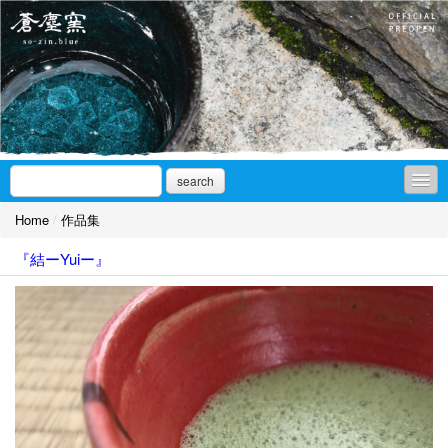
search
Home
/
作品集
お知らせ
『結ーYuiー』
アオを求めて
ギャラリーnote
作品集
ギャラリーアクセス/SNS
取扱店