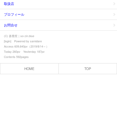
取扱店
プロフィール
お問合せ
(C) 蒼塵窯｜so-zin.blue
[
login
] Powered by
samidare
Access 609,640pv（2019/8/14～）
Today 260pv Yesterday 187pv
Contents 592pages
HOME
TOP