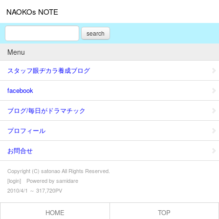
NAOKOs NOTE
search
Menu
スタッフ眼ヂカラ養成ブログ
facebook
ブログ/毎日がドラマチック
プロフィール
お問合せ
Copyright (C) satonao All Rights Reserved.
[
login
] Powered by
samidare
2010/4/1 ～ 317,720PV
HOME
TOP