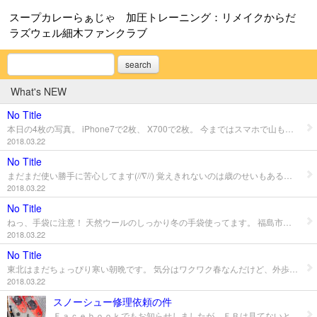
スープカレーらぁじゃ 加圧トレーニング：リメイクからだ
ラズウェル細木ファンクラブ
search
What's NEW
No Title
本日の4枚の写真。 iPhone7で2枚、 X700で2枚。 今まではスマホで山もOKかと思ってましたが、やはりカメラは違いますね。しかもf100良いしFUJIFILM良いし！ 撮りたくなるカメラ 持っていたいカメラ 考えて撮るカメラ そんなカメラでnoto書いていきます！ 本日の4枚の写真。 iPhone7で2枚、 X700で2枚。 今まではスマホで山もOKかと思ってましたが、やはりカメラは違いますね。しかもf100良いしFUJIFILM良いし！ 撮りたくなるカメラ 持っていたいカメラ 考えて撮るカメラ そんなカメラでnoto書いていきます！
2018.03.22
No Title
まだまだ使い勝手に苦心してます(//∇//) 覚えきれないのは歳のせいもあるけど、とりあえずたくさん撮影しなくては！ まだまだ使い勝手に苦心してます(//∇//) 覚えきれないのは歳のせいもあるけど、とりあえずたくさん撮影しなくては！
2018.03.22
No Title
ねっ、手袋に注意！ 天然ウールのしっかり冬の手袋使ってます。 福島市内では桃の花とか咲いてましたが、山は全然花の気配がありませんでした。 花がないとさびしいんですが、この日の山歩きには大きな楽しみがありました！ NEW カメラ！ FUJIFILM X100f です。 いろんな意味で注目している保井崇志さんが同じメーカーのXシリーズを使用されているので、感化されてしまいました。 いろんな機種を検討しましたが、今回の選択はX100fです。 ねっ、手袋に注意！ 天然ウールのしっかり冬の手袋使ってます。 福島市内では桃の花とか咲いてましたが、山は全然花の気配がありませんでした。 花がないとさびしいんですが、この日の山歩きには大きな楽しみがありました！ NEW カメラ！ FUJIFILM X100f です。 いろんな意味で注目している保井崇志さんが同じメーカーのXシリーズを使用されているので、感化されてしまいました。 いろんな機種を検討しましたが、今回の選択はX100fです。
2018.03.22
No Title
東北はまだちょっぴり寒い朝晩です。 気分はワクワク春なんだけど、外歩きはそれなりの装備が必要かもしれません。 といっても山好きな方はそろそろ準備をしたいのです。 雪国だと冬の運動量は極端に少なくなります。 雪かきがあるじゃないか？ そう思うかもしれないのですが、雪かきって運動じゃないです...労働ですからね！ 他の季節でも車の移動が多いのですが、冬になると本当にドアtoドアで、雪道を歩くということも少なくなるんです。滑って転んだりとか危険度合いも増えますしね。 だから春の気配がしてくると、雪国の人々の思いは一気に開花して、ワクワクしてくるんですよ。 山好きな人は、山に行きたくなるんです！ だけど3ヶ月位の間山を歩いてないので、3月4月は準備期間で、身体を山仕様に変化させていくんです。 雪かき仕様→山仕様！ 18日の日曜日は、福島の山を歩いて来ました。 福島地域は放射線量もまだ高めではありますが、ソコソコの年齢の私らなら、まぁ良いのではないでしょうか。 東北はまだちょっぴり寒い朝晩です。 気分はワクワク春なんだけど、外歩きはそれなりの装備が必要かもしれません。 といっても山好きな方はそろそろ準備をしたいのです。 雪国だと冬の運動量は極端に少なくなります。 雪かきがあるじゃないか？ そう思うかもしれないのですが、雪かきって運動じゃないです...労働ですからね！ 他の季節でも車の移動が多いのですが、冬になると本当にドアtoドアで、雪道を歩くということも少なくなるんです。滑って転んだりとか危険度合いも増えますしね。 だから春の気配がしてくると、雪国の人々の思いは一気に開花して、ワクワクしてくるんですよ。 山好きな人は、山に行きたくなるんです！ だけど3ヶ月位の間山を歩いてないので、3月4月は準備期間で、身体を山仕様に変化させていくんです。 雪かき仕様→山仕様！ 18日の日曜日は、福島の山を歩いて来ました。 福島地域は放射線量もまだ高めではありますが、ソコソコの年齢の私らなら、まぁ良いのではないでしょうか。
2018.03.22
スノーシュー修理依頼の件
Ｆａｃｅｂｏｏｋでもお知らせしましたが、ＦＢは見てないという方もいらっしゃるので、 ブログの方にも書きました。 米沢も、もう沢山だという位に雪が降りました。 さぁスノーシューの出番です。 今日は2件のお問い合わせをいただきました。 一つは、スノーシューで靴を固定するストラップの交換！ MSRというブランドです。（写真のヤツ） 多少のマイナーチェンジはありますが、ほとんどのタイプでストラップ交換は大丈夫です。 ご持参いただいたのは、およそ15年ほど前に購入していただいてました。 昨日履こうとしたらストラップが切れてしまいました。経年劣化です！15年も経てば当然かもしれません。でも大丈夫ストラップ交換で現役復帰。 他のプラスチック部分OK！ 不安視していた金具部分も異常なし！ 15年も使えてるって、正直お店としては儲かりませんよね(//∇//) でも、それだけお客さまに安心して使っていただいてるってナント仕合せ！良い商品を取り扱うことが出来て、本当にうれしいです！ MSR以外のメーカーでも、いろいろ交換出来る部分とか修理出来るモノとかありますので、まずはお店に持参いただいて拝見させて下さいね。