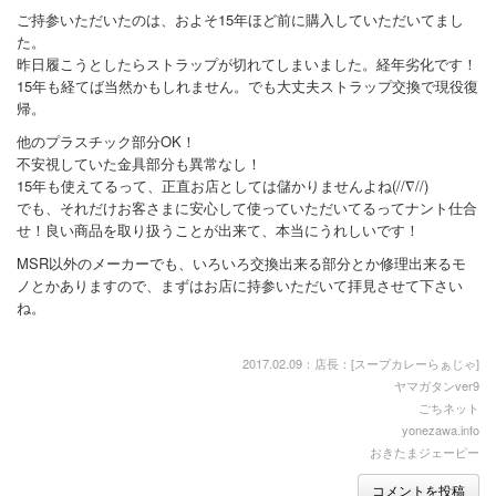
ご持参いただいたのは、およそ15年ほど前に購入していただいてまし
た。
昨日履こうとしたらストラップが切れてしまいました。経年劣化です！
15年も経てば当然かもしれません。でも大丈夫ストラップ交換で現役復
帰。
他のプラスチック部分OK！
不安視していた金具部分も異常なし！
15年も使えてるって、正直お店としては儲かりませんよね(//∇//)
でも、それだけお客さまに安心して使っていただいてるってナント仕合
せ！良い商品を取り扱うことが出来て、本当にうれしいです！
MSR以外のメーカーでも、いろいろ交換出来る部分とか修理出来るモ
ノとかありますので、まずはお店に持参いただいて拝見させて下さい
ね。
2017.02.09：店長：[
スープカレーらぁじゃ
]
ヤマガタンver9
ごちネット
yonezawa.info
おきたまジェーピー
コメントを投稿