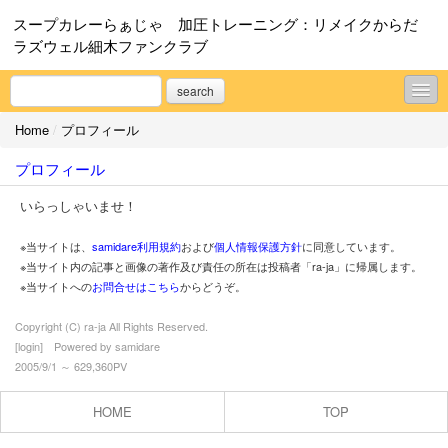
スープカレーらぁじゃ 加圧トレーニング：リメイクからだ
ラズウェル細木ファンクラブ
search
Home
/
プロフィール
スープカレーらぁじゃ
プロフィール
加圧トレーニング：リメイクからだ
いらっしゃいませ！
ラズウェル細木ファンクラブ
※当サイトは、
samidare利用規約
および
個人情報保護方針
に同意しています。
プロフィール
※当サイト内の記事と画像の著作及び責任の所在は投稿者「ra-ja」に帰属します。
※当サイトへの
お問合せはこちら
からどうぞ。
お問合せ
Copyright (C) ra-ja All Rights Reserved.
[
login
] Powered by
samidare
2005/9/1 ～ 629,360PV
HOME
TOP