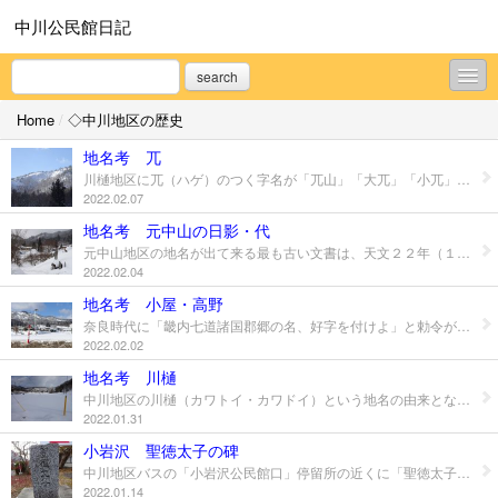
中川公民館日記
search
Home
/
◇中川地区の歴史
◇中川地区の歴史
地名考 兀
◇岩部山三十三観音
川樋地区に兀（ハゲ）のつく字名が「兀山」「大兀」「小兀」と３つあります。 いずれも急傾斜地に付けられた地名です。 画像は字「兀山」で宮内秋葉山の中川地区側の光景です。 地すべりによって地面が露出していることから名付けられました。 ハゲの字ですが、禿だと禿（ツブレ）百姓を連想させ縁起が悪いことから、兀の字を当てたと考えられます。
2022.02.07
◇中川地区あれこれ
地名考 元中山の日影・代
元中山地区の地名が出て来る最も古い文書は、天文２２年（１５５３）の伊達晴宗采地下賜録です。 「やしろ中山のうち、一、たい（代）の在け 一、うきめん三千かり 一、ひかけ（日影）在け （中略） をのをのかをん（各々加恩）としてくたしおき（下し置き）候所不可有相違也 あハのゑもん（粟野右衛門）」 この伊達文書から、粟野右衛門は「屋代中山の内、代在家※１と浮免※２三千刈※３と日影在家」を下賜されたことが分かります。 なお、伊達領下の時代、「村」にあたるのものが「在家」「由緒」になります。明治２年に分村するまで元中山は中山村に入っていました。 さて、日影（ヒカゲ）の地名については、山に囲まれ山の影になる地形から付けられたと考えられます。 小岩沢地区にある字、日向（ヒナタ）は南向きの場所で、沢を挟んだ北向きの場所は影沢（カゲサワ）です。 続いて代（ダイ）ですが、ダイ（代＝台）とすると、前川による河岸段丘の平らな場所（台地）をさす、地形に因む地名のようです。 ※１ 百姓の小集団のことで、在家がいくつか集って村になる 置賜で在家がつく地名は慶長年間以前に開墾された場所 ※２ 面積だけ決めて、場所を特定しない非課税の田地 ※３ 約３町歩 参考資料 山形県史資料編１５上、南陽市史 山形県の地名研究 長井政太郎著
◇中川公民館だより
2022.02.04
◇南陽市のいろいろ
地名考 小屋・高野
奈良時代に「畿内七道諸国郡郷の名、好字を付けよ」と勅令が出ました。 そこで、地名に漢字を当てる際は好字（良い意味の字）を用いることになりました。 例えば、芦（アシ）は悪しに通じるので、葦（ヨシ）にして「吉」の字を当て、吉野・吉原といった地名になりました。 また、芳を使った芳ケ沢（ヨシガサワ）の字名が釜渡戸にあります。 中川地区の字名に「小屋」「高野」があります。 コヤは荒野の新開地のことで、江戸時代の新開地「新田」より古い言葉になります。 荒野の字に別の漢字が当てられました。 （庄内地方では興屋の字が使われます。） 画像１は以前セブンイレブンがあった字「鹿間小屋」です。 画像２はファミリーマートがある字「高野」です。 どちらも集落に近い下流側の傾斜地なので、水を得やすい場所から開墾されたのでしょう。 参考：山形県の地名研究 長井政太郎著 地名のなぞを探る～やまがた～ 木村正太郎著
◇ほんとにいろいろな事
2022.02.02
地名考 川樋
プロフィール
中川地区の川樋（カワトイ・カワドイ）という地名の由来となった場所を紹介します。 河樋とも書き、戦国期から使われていた地名です。 赤湯町史によれば「河を越す樋から起こったものであろう」と記載されています。 川樋字清水尻（川樋の下（しも））の田（画像１）は諏訪神社の不老泉を利用していましたが、干害に遭いやすい地域ですので、雨が降らないと下流の田に水が流れません。 また干害の年は前川の水も干上がりました。 そこで利用したのが大洞の山崎山に湧く山崎の泉でした。（画像２） ＪＲの山崎踏切の近くにあります。 前川（画像３）の上に樋（画像４）を渡して、山崎の泉から清水尻の田に水を流して水不足に対応していました。 なお、護岸工事や土地改良工事で地形は名付けられた当時と大きく変っています。 地名は元々、話し言葉で後から漢字がつけられました。 柳田國男氏の「地名と歴史」に「奥羽各地で家々に近い物洗場または水飲み場をカワド・カードという・・」と記載があります。 川樋集落には諏訪神社の不老泉や虚空蔵山麓の寺清水などがありました。 カワドがあった地域に、特徴的な「川」を越す「樋」が出来たことから「川樋」という漢字の地名になったと推測します。
2022.01.31
お問合せ
小岩沢 聖徳太子の碑
中川地区バスの「小岩沢公民館口」停留所の近くに「聖徳太子」の碑があります。 中川駅を作る際（明治３６年開設）、当時は蒸気機関車であるため給水施設も必要でした。そこで、給水用の貯水槽と飲み水用の貯水槽を２つ作り、駅まで亜鉛管で引いて、落差で給水出来るようにしました。 その水槽を作りにきた職人達で「聖徳太子」の碑を建てたと言われています。 日本で初めて本格的な寺院を建立した聖徳太子は、太子講として職人達の信仰を集めてきました。 工事記念に自分達が信仰する「聖徳太子」の碑を建立したものと考えられます。 参考：ふるさと中川
2022.01.14