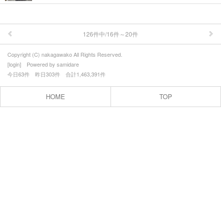
126件中/16件～20件
Copyright (C) nakagawako All Rights Reserved.
[
login
] Powered by
samidare
今日63件 昨日303件 合計1,463,391件
HOME
TOP