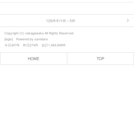
126件中/1件～5件
Copyright (C) nakagawako All Rights Reserved.
[
login
] Powered by
samidare
今日347件 昨日274件 合計1,463,949件
HOME
TOP