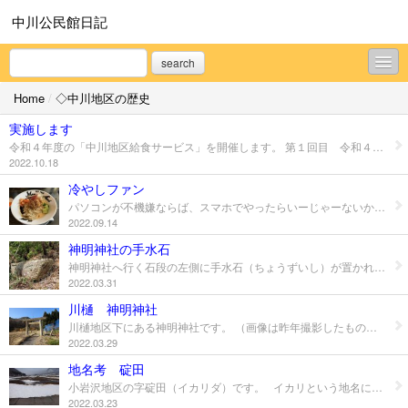
中川公民館日記
search
Home
/
◇中川地区の歴史
◇中川地区の歴史
実施します
◇岩部山三十三観音
令和４年度の「中川地区給食サービス」を開催します。 第１回目 令和４年１１月２６日（土） 第２回目 令和５年 １月２１日（土） 対象者の方には食改さん手作りの温かいお弁当をお届けいたします(*^^*) ※諸事情で変更・中止になる可能性もございます。
2022.10.18
◇中川地区あれこれ
冷やしファン
パソコンが不機嫌ならば、スマホでやったらいーじゃーないか！と思いすかさずアップ！ 宮内地区 麺屋 葵 冷やし坦々麺 冷やしファンのあたしとしては欠かせない逸品！ 今年、最初で最後の冷やし坦々麺を先日食してまいりました(^^) 美味しかったです！
◇中川公民館だより
2022.09.14
◇南陽市のいろいろ
神明神社の手水石
神明神社へ行く石段の左側に手水石（ちょうずいし）が置かれています。 石に刻まれた年号を見ると、創立された嘉永（１８４８～１８５５）のはずですが、寶（宝の旧字）永に見えます。 宝永三年は西暦１７０６年なので、神社創立から１世紀以上も前になってしまいます。 もっと古い寛永（１６２４～１６４５）ということはないでしょうし、嘉の異体字でもなさそうです。 石段の入口にある「奉納御石塔」も「明和七庚寅天」と刻銘があり西暦１７７０年になります。 （和の字は偏（へん）と旁（つくり）を上下にした異体字） 神明神社の近くには江戸時代※から北ノ沢鉱山があり石祠が残っています。 （刻銘がなく建立年・神様も不明） また秋葉山への山道を利用して木材の切り出しを行っていました。 神明神社が出来たことで、元々あった石造物を設置したと考えられます。 ※寛政４年（１７９２）の「樹蓄建議」に記載あり 私事ですが、この度転勤となりました。 中川地区の皆様には大変お世話になりました。ありがとうごございました。 「中川地区の歴史」の投稿はこれで最後になりますが、今後も「中川公民館日記」をお楽しみいただければ幸いです。
◇ほんとにいろいろな事
2022.03.31
川樋 神明神社
プロフィール
川樋地区下にある神明神社です。 （画像は昨年撮影したものです） 地域の人は「オスメサマ」と呼びます。 川樋から日影道を進むと、左側に神明鳥居があります。鳥居から社殿まで約３００ｍ位です。 途中で道が分かれますが右に進むと神明神社で、左に進むと秋葉神社への参道です。 嘉永（１８４８～１８５５）年中創立ですので、地区内では比較的新しい神社になります。 神明神社の総本山は伊勢神宮です。江戸時代に伊勢参りが盛んになり全国各地に神明神社が創建されました。 以前は川樋の法印様、不在になってからは元中山の法印様、現在は川樋松林寺住職がご祈祷を執り行っています。 祭神の一柱が大日如来であることから、神仏習合の形が見てとれます。 赤湯町史（昭和４３年）より 神明神社 祭神：天照皇大神（あまてらすすめおおかみ） 大日如来（だいにちにょらい） 由緒：嘉永年中創立
2022.03.29
お問合せ
地名考 碇田
小岩沢地区の字碇田（イカリダ）です。 イカリという地名には、漢字で「碇」「猪狩」「五十嵐（イカラシ）といった字が使われます。 川（自然）がイカル＝「怒る」「溢れる」という意味を持ち、洪水の被害に遭いやすい場所や水はけの悪い場所を示しているということです。 碇田も前川のそばにあり、大雨になるとすぐ冠水する場所です。 （画像２は大雨の時の様子です） 中川地区は山に囲まれた地域ということもあり、災害地名が数多く残されています。 参考文献：災害・崩壊・津波地名解～地名に込められた伝言 太宰幸子著
2022.03.23