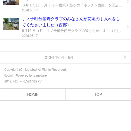
地域づくり活動
６月１５日 （月 ）今年度第3 回め の「キッチン西部」を開店しました。 今回は「カレー」です。キーマカレーと普通のカレー、サフランライスと白ご飯を準備しました。 今日は、午前中ボランティアをして頂いた寿クラブのみなさんが立ち寄って下さいました。 サフランライスは一般の家庭ではあまり作らないためか大変好評でした 今回の献立はいかがでしょうか？メニューのリクエストなど皆様の声をいただければ幸いです。 ご来店お待ちしています。 今回お手伝い頂いた有志の方ありがとうございました。
2026.06.17
プロフィール
手ノ子町分館寿クラブのみなさんが花壇の手入れをし
お問合せ
てくださいました（西部）
6月15 日（月）手ノ子町分館寿クラブの皆さんが、まちづくりセンターの花壇の草むしりをしてくださいました。当日は天気が良く大変暑い中、１０名が参加し、駐車場の東側と南側の花壇の草をモクモクと作業してくださいました。休憩を入れながら約２時間の作業で、見違えるほどきれいになりました。
2026.06.17
313件中/1件～5件
Copyright (C) iide-phall All Rights Reserved.
[
login
] Powered by
samidare
2012/1/20 ～ 6,524,529PV
HOME
TOP