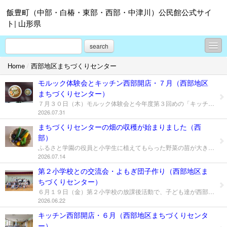
飯豊町（中部・白椿・東部・西部・中津川）公民館公式サイ
ト| 山形県
search
Home
/
西部地区まちづくりセンター
中部地区まちづくりセンター
モルック体験会とキッチン西部開店・７月（西部地区
白椿地区まちづくりセンター
まちづくりセンター）
７月３０日（木）モルック体験会と今年度第３回めの「キッチン西部」を開店しました。モルック体験会には、小さな子供から高齢者の方まで約４０人に参加いただきました。スポーツセンターの横澤さんと渡部さんからルールの説明を受けたあとゲームを楽しみました なかには経験者もいて、スーパーショットでゲームを決めてしまうなどレベル高い体験会でした 体験会が終わるとちょうど昼食の時間です。本日のキッチン西部のメニューは「冷やしラーメン」です。「ミニチャーハン」もついて運動のあとの空腹を満たしてくれました。厨房の中はてんやわんやでしたが、中学生の手伝いもあり無事終了しました。 今回の献立はいかがでしょうか？メニューのリクエストなど皆様の声をいただければ幸いです。 またのご来店お待ちしています。 今回お手伝い頂いた中学生、有志の方ありがとうございました。
東部地区まちづくりセンター
2026.07.31
まちづくりセンターの畑の収穫が始まりました（西
西部地区まちづくりセンター
部）
中津川地区まちづくりセンター
ふるさと学園の役員と小学生に植えてもらった野菜の苗が大きくなって収穫できるようになりました 今朝（7/24）収穫したため小さいものしかありません イモ類も順調に育っています 一緒に植えたミニひまわりはもうすぐ咲きそうです
2026.07.14
各地区まちづくりセンターの紹介
第２小学校との交流会・よもぎ団子作り（西部地区ま
ちづくりセンター）
飯豊町公民館連絡協議会
６月１９日（金）第２小学校の放課後活動で、子ども達が西部地区まちづくりセンターに来てくれました。 この日来てくれたのは第２小学校の３年生２４名！ ４月に３校が統合したため初めて西部のまちづくりセンターに来た子が多かったのですが、みんな緊張した様子もなく元気よくあいさつしてくれました。 今回の活動は「よもぎ団子」をみんなで作りました。 時間の関係で、さわやかクラブのかたに手伝っていただいて、事前にだんごの生地を作っておきました。 生地を丸めて、茹でて、きなこをまぶして、串にさして完成です。 できたお団子は、みんなでおいしくいただきました。 今回、西部地区まちづくりセンターに来てみてどうでしたか？ 今後いろいろな事業をしますので、またきてくださいね。
2026.06.22
飯豊町町民総合センター「あ～す」
キッチン西部開店・６月（西部地区まちづくりセンタ
ー）