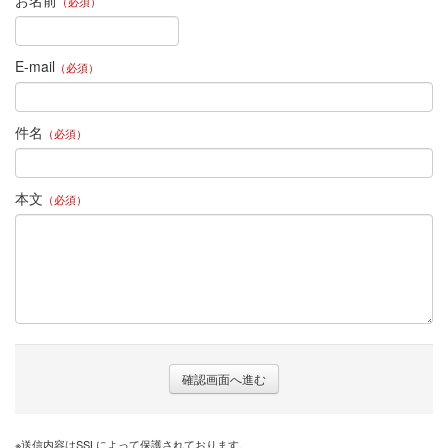
お名前
（必須）
＊dotSakuデザインメニュー
＊えがお花-Artificial Flower
E-mail
（必須）
＊てのり花-Artificial Flower
＊いぬブーケ＆ねこブーケ
件名
（必須）
＊お花レポート
本文
（必須）
プロフィール
お問合せ
※送信内容はSSLによって保護されております。