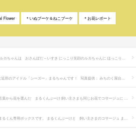
l Flower
＊いぬブーケ＆ねこブーケ
＊お花レポート
いぬぶーけ◆ルカちゃん sold out いぬぶーけ◆のリクエストは ナチュラルで ルカちゃんに似合うように… やさしくてしなやかなお花を選びました。 ルカちゃんは おさんぽだ～いすき にっこり笑顔のルカちゃんに ほっこり 心 癒されました 写真提供： スタジオ ヨシダラボさま ▼ お申し込み方法/ご購入 この作品の 購入希望 の方は 以下より お申込み＆お問合せ 下さいませ。 ※一点物につきお早めにお申し込み下さい。 万が一タッチの差で先客が着いた場合はご了承下さい。 ※オーダーメイドご希望の方には この作品と全く同じものは出来ませんが Artificial Flowerを企画デザインして お届けいたします。 → メールフォーム → LINE（LINE ID：dot-saku）
いぬぶーけ◆まるくん いぬぶーけ◆のリクエストは ピンクのおリボン 大きいりぼんは ふわふわに まるちゃんはご近所さんともとってもなかよし ご近所のアイドル「シーズー」まるちゃんです！ 写真提供： みちのく屋台こんにゃく道場
いぬぶーけ＆ぜ～んぶまるくん ￥20000-（消費税別） sold out ＊ いぬぶーけ2個 コサージュ かご ボックスの5点セット 先日お見せした 花言葉から花を選んだ まるくんぶーけ 飼い主さまも同じお花でコサージュに 持ち運びに便利な 小ぶりのかごを用意しました。 このかごに コサージュをパチンと つけられるんですよ！ 大きいボックスに まとめたら ぜ～んぶまるくんです。 お散歩に お出かけに お部屋で… まるくんのお気に入りの物を入れたり まるくんと飼い主さまで楽しんでください。 rets enjoy！
いぬぶーけ＆お出かけボックス お天気のいい日は お水や リード タオル お気に入りのおもちゃも ぜ～んぶ入れて さあいっしょに出かけよう！ まるくん専用ボックスです。 まるくんぶーけと 飼い主さまのコサージュ まるくんと飼い主さまの 愛あふれてます ★アネモネ 青…………………あなたを信じて待つ ★ブルースター…………………信じあう心 幸福な愛 ★バラ 青………………………奇跡 ★ムスカリ………………………明るい未来 ★ピンポンマム…………………君を愛す