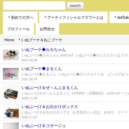
search
＊初めての方へ
＊アーティフィシャルフラワーとは
＊dotS
プロフィール
お問合せ
Home
/
＊いぬブーケ＆ねこブーケ
いぬブーケ◆ルカちゃん
2021.08.26
いぬブーケ◆まるくん
2021.08.19
いぬぶーけ＆ぜ～んぶまるくん
2020.11.09
いぬぶーけ＆お出かけボックス
2020.11.07
いぬぶーけ＆コサージュ