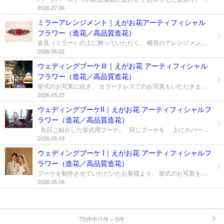
＊dotSakuデザインメニュー
2026.07.06
ミラーアレンジメント｜えがお花アーティフィシャル
＊えがお花-Artificial Flower
フラワー（造花／高品質造花）
＊てのり花-Artificial Flower
姿見（ミラー）の上に飾っていただく、 横長のアレンジメントです。 メインに選んだのは、 ラッキーカラーのマゼンタピンクのオールドローズ。 幾重にも重なる花びらが、 見る角度によって違った表情を見せてくれます。 素敵なご縁に恵まれますように... 願いを込めて 実物をたっぷりと。 ブルーや紫の小花、いろんなグリーンをあしらい オールドローズの華やかさの中にも 自然あふれる優しいアレンジに。 オーナーさまが大好きなミモザも、 いろんなところにそっと忍ばせています。 姿見の上に飾っていただくことで、 鏡を覗くたび、お洋服を見るたびに ふと目に留まる癒しの存在になりますように... ＊えがお花｜dot Saku ＊えがお花｜dot Saku アーティフィシャルフラワー（高品質な造花） アレンジ・ブーケ／お手入れいらず ご相談・オーダー：全国発送／オンライン対応 ▼ お申し込み方法/ご購入 アレンジメントの 購入希望 の方は こちらより気軽に お申込み＆お問合せ 下さいませ。 ※すべてオーダーメイドとなります。 この作品と全く同じものは出来ませんが Artificial Flowerを企画デザインして お届けいたします。 → メールフォーム → LINE公式アカウント
2026.06.22
＊いぬブーケ＆ねこブーケ
ウェディングブーケⅢ｜えがお花 アーティフィシャル
フラワー（造花／高品質造花）
＊お花レポート
挙式のお写真に続き、 カラードレスでのお写真もいただきました。 白地にブルーのお花が美しいドレスに合わせて、 ブーケは赤・紫・オレンジ・黄色を入れ、 華やかにお作りしました。 ドレスの上品な雰囲気に、 手元のお花があたたかく彩りを添えています。 大切な一日にお持ちいただき、 ありがとうございました。 ＊えがお花｜dot Saku □ photographer 岡本淳志 □ 挙式会場 品川プリンスホテル □ ウェディングプロデュース エル☆ブライダル https://www.instagram.com/el_bridal_produce?igsh=MW4zZzJwcHM1c25mbA== □ 衣裳・メイク ブライダリウム ミュー https://www.instagram.com/bridarium_mue_ginza?igsh=NXRsdjgxbjdtbXQ= ＊えがお花｜dot Saku （全国発送／オンライン対応・オーダーご相談OK） ▼ お申し込み方法/ご購入 ウェディングブーケの 購入希望 の方は こちらより気軽に お申込み＆お問合せ 下さいませ。 ※すべてオーダーメイドとなります。 この作品と全く同じものは出来ませんが Artificial Flowerを企画デザインして お届けいたします。 → メールフォーム → LINE公式アカウント
2026.05.25
プロフィール
ウェディングブーケII｜えがお花 アーティフィシャルフ
ラワー（造花／高品質造花）
お問合せ
先日ご紹介した挙式用ブーケ。 同じブーケを、 上にカバードレスを羽織られたお姿でも お持ちいただき、お写真をいただきました。 ブーケと同じお花でご用意した髪飾りは、 挙式の際に、ベール越しにそっと見えるように お使いいただきました。 ドレスのお色や会場の雰囲気に寄り添いながら、 ブーケの表情もまた少し違って見えます。 大切な一日のさまざまなシーンで そっと寄り添うお花としてお持ちいただけたこと、 心よりうれしく思います。 素敵なお写真をお寄せいただき、 ありがとうございました。 ＊えがお花｜dot Saku □ photographer 岡本淳志 □ 挙式会場 品川プリンスホテル □ ウェディングプロデュース エル☆ブライダル https://www.instagram.com/el_bridal_produce?igsh=MW4zZzJwcHM1c25mbA== □ 衣裳・メイク ブライダリウム ミュー https://www.instagram.com/bridarium_mue_ginza?igsh=NXRsdjgxbjdtbXQ= ＊えがお花｜dot Saku （全国発送／オンライン対応・オーダーご相談OK） ▼ お申し込み方法/ご購入 ウェディングブーケの 購入希望 の方は こちらより気軽に お申込み＆お問合せ 下さいませ。 ※すべてオーダーメイドとなります。 この作品と全く同じものは出来ませんが Artificial Flowerを企画デザインして お届けいたします。 → メールフォーム → LINE公式アカウント
2026.05.09
ウェディングブーケ I｜えがお花 アーティフィシャルフ
ラワー（造花／高品質造花）
ブーケを制作させていただいたお客様より、 挙式のお写真をいただきました。 大切な一日に寄り添うお花として お選びいただけたこと、 そして幸せなお姿を拝見できたこと、 心よりうれしく思います。 素敵なお写真をお寄せいただき、 ありがとうございました。 ＊えがお花｜dot Saku □ photographer 岡本淳志 □ 挙式会場 品川プリンスホテル □ ウェディングプロデュース エル☆ブライダル https://www.instagram.com/el_bridal_produceigsh=MW4zZzJwcHM1c25mbA== □ 衣裳・メイク ブライダリウム ミュー https://www.instagram.com/bridarium_mue_ginza?igsh=NXRsdjgxbjdtbXQ= ＊えがお花｜dot Saku （全国発送／オンライン対応・オーダーご相談OK） ▼ お申し込み方法/ご購入 ウェディングブーケの 購入希望 の方は こちらより気軽に お申込み＆お問合せ 下さいませ。 ※すべてオーダーメイドとなります。 この作品と全く同じものは出来ませんが Artificial Flowerを企画デザインして お届けいたします。 → メールフォーム → LINE公式アカウント
2026.05.06
75件中/1件～5件