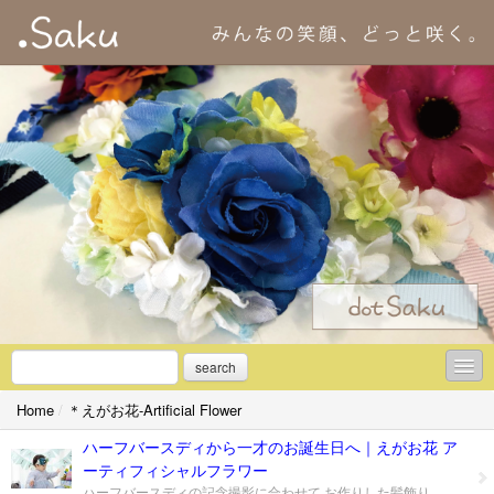
search
Home
/
＊えがお花-Artificial Flower
＊初めての方へ
ハーフバースディから一才のお誕生日へ｜えがお花 ア
＊アーティフィシャルフラワーとは
ーティフィシャルフラワー
ハーフバースディの記念撮影に合わせて お作りした髪飾り。 一才のお誕生日にもお使いいただき、 お写真を拝見しました。 淡いブルーのお洋服に寄り添うように、 ブルーやグリーンのお花を合わせた髪飾り。 ハーフバースディの頃とはまた少し違う、 一才ならではのやわらかな表情や ちいさな可愛らしいしぐさに、 お花がそっと彩りを添えてくれました。 大切な節目の日に、 またお使いいただけたこと、 心よりうれしく思います。 小さな手の動きや、 ふと見せてくれる横顔まで。 今だけの愛おしい姿を こんなにも素敵に残していただき、 ありがとうございました。 ＊えがお花｜dot Saku アーティフィシャルフラワー（高品質な造花） 髪飾り・アレンジ・ブーケのご相談 全国発送／オンライン対応