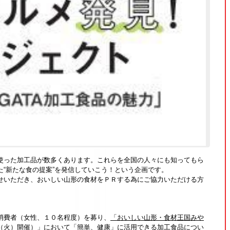
使った加工品が数多くあります。これらを全国の人々にも知ってもら
た“新たな食の提案”を発信していこう！という企画です。
せいただき、おいしい山形の食材をＰＲする為にご協力いただける方
消費者（女性、１０名程度）を募り、
「おいしい山形・食材王国みや
（火）開催）」
において「簡単、健康」に活用できる加工食品につい