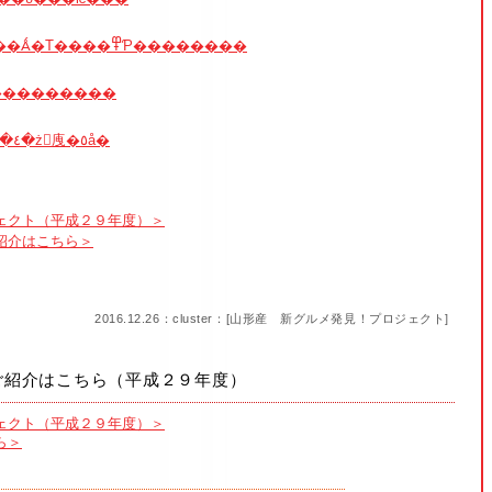
������Ȼ����Ǻ�Τ����߾Ƥ��������
���������
���٤�ż򥷥㡼�٥å�
ェクト（平成２９年度）＞
紹介はこちら＞
2016.12.26：cluster：[
山形産 新グルメ発見！プロジェクト
]
ご紹介はこちら（平成２９年度）
ェクト（平成２９年度）＞
ら＞