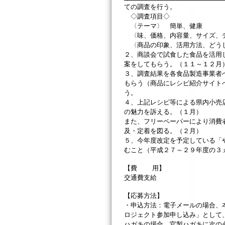
ての調査を行う。
◇調査項目◇
〈テーマ〉 簡単、健康
〈味、価格、内容量、サイズ、デ
〈商品の印象、活用方法、どうし
２、商談会で試食した食品を活用
案をしてもらう。（１１～１２月
３、調査結果を各食品製造事業者
もらう（商品にレシピ紹介サイト
う。
４、上記レシピ等による県内小売
の魅力を訴える。（１月）
また、フリーペーパーにより消費
及・定着を図る。（２月）
５、今年度改定を予定している「
むこと（平成２７～２９年度の３
【費 用】
交通費支給
【応募方法】
・申込方法：電子メールの場合、
ロジェクト参加申し込み」として
ハガキの場合、官製ハガキに次の