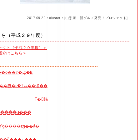
2017.09.22：cluster：[
山形産 新グルメ発見！プロジェクト
]
ちら（平成２９年度）
ェクト（平成２９年度）＞
紹介はこちら＞
�����ο��ɤ�ݤ�ʪ
�����ޥå���롼�ऽ�Τޤޥ��饿��
Τ�򤪤䤭
����մ���
Υǥ����ȥǥ��å�
��ͤΰ���ѥ���