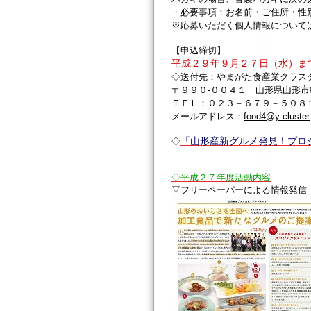
・必要事項：お名前・ご住所・性
※応募いただく個人情報について
【申込締切】
平成２９年９月２７日（水）ま
◇送付先：やまがた食産業クラス
〒９９０-００４１ 山形県山形市
ＴＥＬ：０２３－６７９－５０８
メールアドレス：
food4@y-cluster.
「山形産新グルメ発見！プロ
◇
◇平成２７年度活動内容
▽フリーペーパーによる情報発信