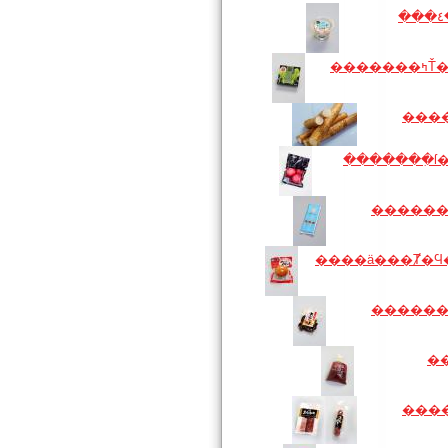
���
���
�������ִſ
�����
����ä���Ⱦ�Ϥ
�����
�
���