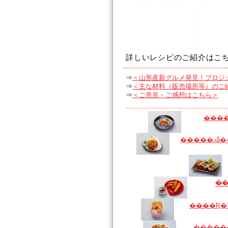
詳しいレシピのご紹介はこ
⇒
＜山形産新グルメ発見！プロジ
⇒
＜主な材料（販売場所等）のご
⇒
＜ご意見・ご感想はこちら＞
��
����Ʀ�
�����