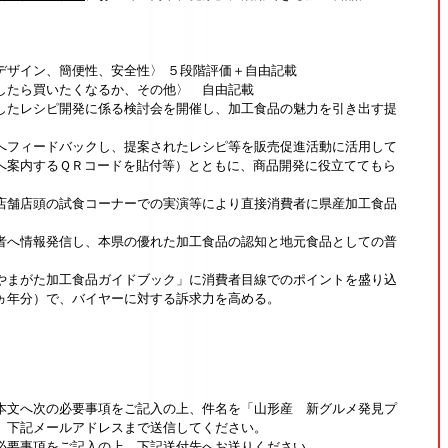
ザイン、簡便性、安全性〉 ５段階評価＋自由記載
たら買いたくなるか、その他〉 自由記載
したレシピ開発に係る検討会を開催し、加工食品の魅力を引き出す提
）
へフィードバックし、提案されたレシピ等を販売促進活動に活用して
へ案内するＱＲコードを貼付等）とともに、商品開発に役立ててもら
店舗店頭の試食コーナーでの実演等により直接消費者に県産加工食品
者へ情報発信し、本県の優れた加工食品の認知と地元食品としての普
やまがた加工食品ガイドブック」に消費者目線でのポイントを盛り込
ヵ年分）で、バイヤーに対する訴求力を高める。
本文へ次の必要事項をご記入の上、件名を「山形産 新グルメ発見プ
、下記メールアドレスまで送信してください。
必要事項をご記入の上、下記送付先へお送りください。