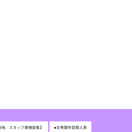
将他、スタッフ着物姿集】
●女将製作昔裂人形