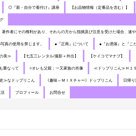
◎『新・自分で着付け』講座
【お品物情報（定番品を含む）】
グ
、著作者にその権利があり、それらの方から指摘及び注意を受けた場合、速や
の写真の使用を禁じます。
●『正商』について
●『お洒落』と『こ
の美≫
【七五三レンタル/撮影＋外出】
【ケイコでマナブ】
も重なって
○オレも父親；一又家族の肖像
≪ドップリこん≫Ｈ１
史≫なドップリこん
《趣味⇔ＭＩＸチャー》ドップリこん
日帰り
生活
プロフィール
お問合せ