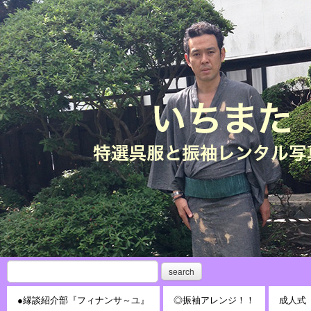
search
●縁談紹介部『フィナンサ～ユ』
◎振袖アレンジ！！
成人式