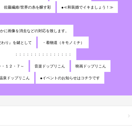
佐藤繊維/世界の糸を醸す彩
●≪和装婚でイキましょう！≫
かに画像を消去などの対応を致します。
だわり』を鍵として
・着物道（キモノミチ）
：：：：：：：：：：：：：：：
９・１２・７～
音楽ドップリこん
映画ドップリこん
温泉ドップリこん
●イベントのお知らせはコチラです