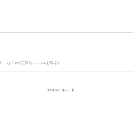
5515 いちまた世界に1枚の御許可振袖レンタルお客様集
33件中/1件～5件