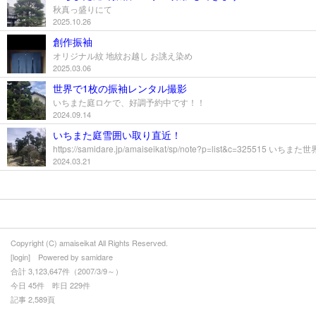
秋真っ盛りにて
2025.10.26
創作振袖
オリジナル紋 地紋お越し お誂え染め
2025.03.06
世界で1枚の振袖レンタル撮影
いちまた庭ロケで、好調予約中です！！
2024.09.14
いちまた庭雪囲い取り直近！
https://samidare.jp/amaiseikat/sp/note?p=list&c=32
2024.03.21
Copyright (C) amaiseikat All Rights Reserved.
[
login
] Powered by
samidare
合計 3,123,647件（2007/3/9～）
今日 45件 昨日 229件
記事 2,589頁