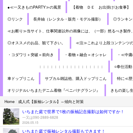
●≪一又きものPARTY≫の風景
【着物 ＤＥ お出掛け/お食事】
◎リンク
長井紬（レンタル・販売・モデル撮影）
◎ランキン
≪お断り≫当サイト、仕事関連以外の画像には、（一部）然るべき製作
◎オススメのお品、観て下さい。
≪注≫これより上段コンテンツ
・コダワリ＋突破＝前向き
・着物＋融合＝オシャレ
・≪中庸
：：：：：：：：：：：：：：：：：
○奉仕活動
車ドップリこん
サブカル雑誌他、購入ドップリこん
特に≪歴
オリジナルいちまたデニム着物『ベニバナグランジ』
きもの楽し
Home
/
成人式【振袖レンタル】⇔傾向と対策
いちまた庭で世界で1枚の振袖記念撮影は如何ですか！
一又は090-2889-6828
2026.05.15
いちまた庭で振袖レンタル撮影もできます！