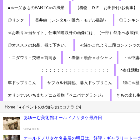
●≪一又きものPARTY≫の風景
【着物 ＤＥ お出掛け/お食事】
◎リンク
長井紬（レンタル・販売・モデル撮影）
◎ランキン
≪お断り≫当サイト、仕事関連以外の画像には、（一部）然るべき製作
◎オススメのお品、観て下さい。
≪注≫これより上段コンテンツ
・コダワリ＋突破＝前向き
・着物＋融合＝オシャレ
・≪中庸
：：：：：：：：：：：：：：：：：
○奉仕活動
車ドップリこん
サブカル雑誌他、購入ドップリこん
特に≪歴
オリジナルいちまたデニム着物『ベニバナグランジ』
きもの楽し
Home
/
●イベントのお知らせはコチラです
あゆーむ美術館オールドノリタケ最終日
2024.09.16
オールドノリタケ名品展の明日は、好評・ギャラリートー