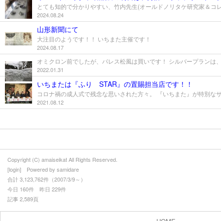
2024.08.24
山形新聞にて
大注目のようです！！ いちまた主催です！
2024.08.17
2022.01.31
いちまたは『ふり STAR』の置賜担当店です！！
2021.08.12
Copyright (C) amaiseikat All Rights Reserved.
[
login
] Powered by
samidare
合計 3,123,762件（2007/3/9～）
今日 160件 昨日 229件
記事 2,589頁