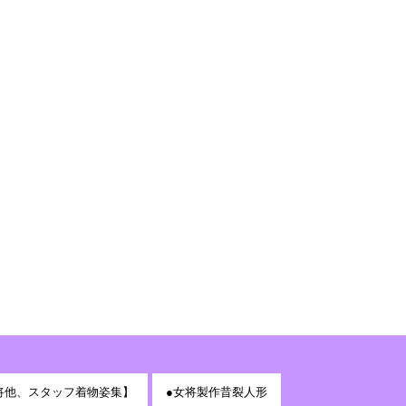
将他、スタッフ着物姿集】
●女将製作昔裂人形