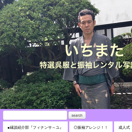
search
●縁談紹介部『フィナンサ～ユ』
◎振袖アレンジ！！
成人式