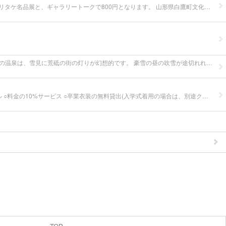
とても知的で分かりやすい、竹内先生(オールドノリタケ研究家＆コレクター)のトーク約40分。 あゆーむ美術館で、明日8/25(日)11時から。 オールドノリタケ名品展と、ギャラリートークで800円となります。 山形県白鷹町文化交流センターあゆーむ(美術館)にて (いちまた主催) 写真は、名品展外も充実です。(購入品、ポストカード、図説なども。)
オミクロン前でしたが、パレス松風は買いです！ シルバープランは、買いで60代の宿泊者がいると、厳選のやや少量夕食が泊りの6700円(1人) 写真の夜の温泉は、雪見に荒砥の街の灯りが幻想的です。 豪雪の昼の吹雪が途切れれば、又、荒砥の街が清楚です。 長井市から隣接町で、気軽行ける温泉宿。 コロナ禍以後、お薦めです！！ #山形県白鷹町 #パレス松風 #白鷹町荒砥
コロナ禍の成人式で残念な思いされた方々。 『いちまた』が特別なサービスで記念の着物レンタル(撮影)をさせて頂きます。 ○足袋、肌着の無料レンタル ○料金の10%サービス ○卒業衣装の無料貸出(入学式着用の場合は、別途クリーニング代が掛かります。) ・ご来店のお予約(お客様の重複を防ぎます)は、担当いちまた090-2889-6828 ・ご質問は、 xtdnq298@ybb.ne.jp ・お気軽に下見、選品にご家族皆様でいらして下さい。