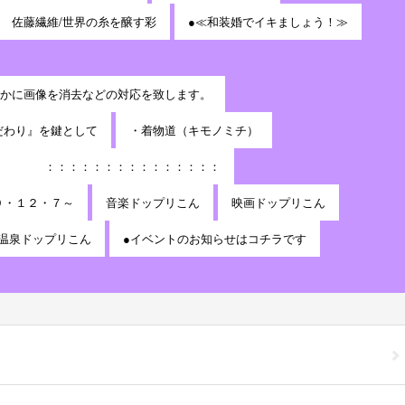
佐藤繊維/世界の糸を醸す彩
●≪和装婚でイキましょう！≫
かに画像を消去などの対応を致します。
だわり』を鍵として
・着物道（キモノミチ）
：：：：：：：：：：：：：：：
９・１２・７～
音楽ドップリこん
映画ドップリこん
温泉ドップリこん
●イベントのお知らせはコチラです