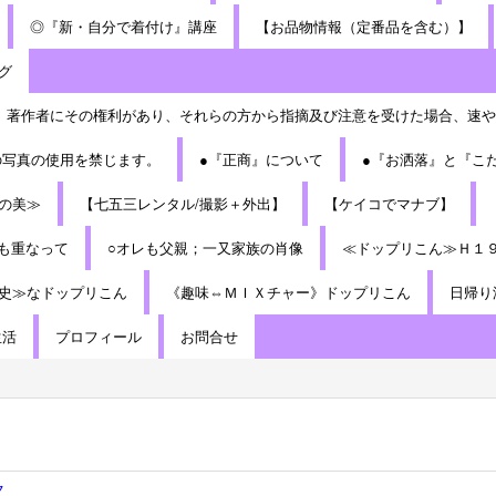
◎『新・自分で着付け』講座
【お品物情報（定番品を含む）】
グ
、著作者にその権利があり、それらの方から指摘及び注意を受けた場合、速や
の写真の使用を禁じます。
●『正商』について
●『お洒落』と『こ
の美≫
【七五三レンタル/撮影＋外出】
【ケイコでマナブ】
も重なって
○オレも父親；一又家族の肖像
≪ドップリこん≫Ｈ１
史≫なドップリこん
《趣味⇔ＭＩＸチャー》ドップリこん
日帰り
生活
プロフィール
お問合せ
ク