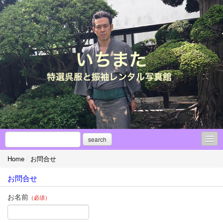
search
Home
/
お問合せ
●縁談紹介部『フィナンサ～ユ』
お問合せ
◎振袖アレンジ！！
お名前
（必須）
成人式【振袖レンタル】⇔傾向と対策
【（アンティーク）振袖集】