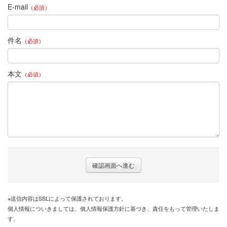
E-mail
（必須）
【女将他、スタッフ着物姿集】
●女将製作昔裂人形
件名
（必須）
●≪一又きものPARTY≫の風景
本文
（必須）
【着物 ＤＥ お出掛け/お食事】
◎『新・自分で着付け』講座
【お品物情報（定番品を含む）】
佐藤繊維/世界の糸を醸す彩
●≪和装婚でイキましょう！≫
◎リンク
長井紬（レンタル・販売・モデル撮影）
※送信内容はSSLによって保護されております。
個人情報についきましては、個人情報保護方針に基づき、責任をもって管理いたしま
◎ランキング
す。