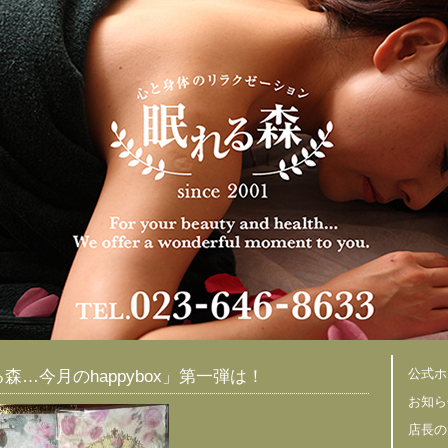
公式ホ
森…今月のhappybox」第一弾は！
お知ら
店長の