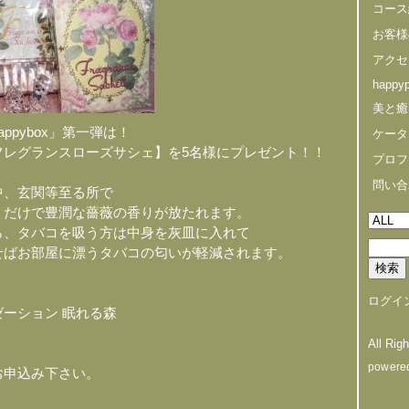
コース
お客様
アクセ
happyp
美と癒
ppybox」第一弾は！
ケータ
フレグランスローズサシェ】を5名様にプレゼント！！
プロフ
問い合
中、玄関等至る所で
くだけで豊潤な薔薇の香りが放たれます。
ら、タバコを吸う方は中身を灰皿に入れて
せばお部屋に漂うタバコの匂いが軽減されます。
ログイ
ーション 眠れる森
All Rig
powere
お申込み下さい。