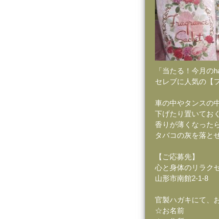
「当たる！今月のha
セレブに人気の【
車の中やタンスの
下げたり置いてお
香りが薄くなった
タバコの灰を落と
【ご応募先】
心と身体のリラクゼ
山形市南館2-1-8
官製ハガキにて、
☆お名前