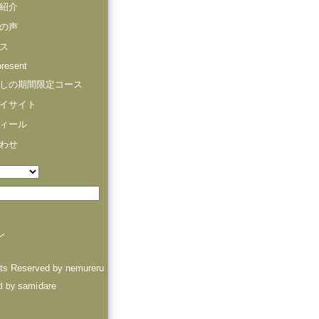
紹介
の声
ス
resent
しの期間限定コース
イサイト
ィール
わせ
ン
hts Reserved by nemureru
samidare
d by